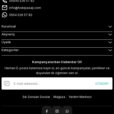
0(554) 526 57 82
info@hobipasaji.com
0554 526 57 82
Kurumsal
Alışveriş
Üyelik
Kategoriler
Kampanyalardan Haberdar Ol!
Hemen E-posta listemize kayıt ol, en güncel kampanyalar, yenilikler ve
duyuruları ilk öğrenen sen ol.
GÖNDER
Sık Sorulan Sorular
Mağaza
Yardım Merkezi