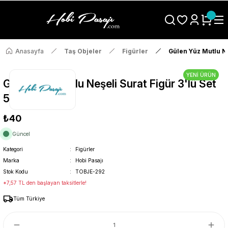
Size Özel "HG10" Koduyla Sepette Hemen %10 İndirimi Kaçırma
Anasayfa
Taş Objeler
Figürler
Gülen Yüz Mutlu Ne
YENİ ÜRÜN
Gülen Yüz Mutlu Neşeli Surat Figür 3'lü Set
5cm
₺40
Güncel
Kategori
Figürler
Marka
Hobi Pasajı
Stok Kodu
TOBJE-292
*7,57 TL den başlayan taksitlerle!
Tüm Türkiye