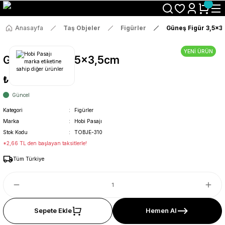
Size Özel "HG10" Koduyla Sepette Hemen %10 İndirimi Kaçırma
Anasayfa
Taş Objeler
Figürler
Güneş Figür 3,5x3
YENİ ÜRÜN
Güneş Figür 3,5x3,5cm
₺14
Güncel
Kategori
Figürler
Marka
Hobi Pasajı
Stok Kodu
TOBJE-310
*2,66 TL den başlayan taksitlerle!
Tüm Türkiye
Sepete Ekle
Hemen Al