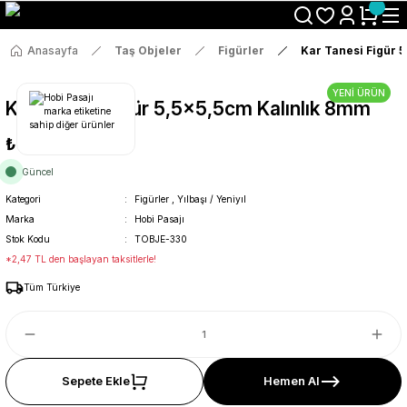
Size Özel "HG10" Koduyla Sepette Hemen %10 İndirimi Kaçırma
Anasayfa
Taş Objeler
Figürler
Kar Tanesi Figür 
YENİ ÜRÜN
Kar Tanesi Figür 5,5x5,5cm Kalınlık 8mm
₺13
Güncel
Kategori
Figürler
,
Yılbaşı / Yeniyıl
Marka
Hobi Pasajı
Stok Kodu
TOBJE-330
*2,47 TL den başlayan taksitlerle!
Tüm Türkiye
Sepete Ekle
Hemen Al