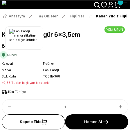
Size Özel "HG10" Koduyla Sepette Hemen %10 İndirimi Kaçırma
Anasayfa
Taş Objeler
Figürler
Kayan Yıldız Figü
YENİ ÜRÜN
Kayan Yıldız Figür 6x3,5cm
₺14
Güncel
Kategori
Figürler
Marka
Hobi Pasajı
Stok Kodu
TOBJE-308
*2,66 TL den başlayan taksitlerle!
Tüm Türkiye
Sepete Ekle
Hemen Al