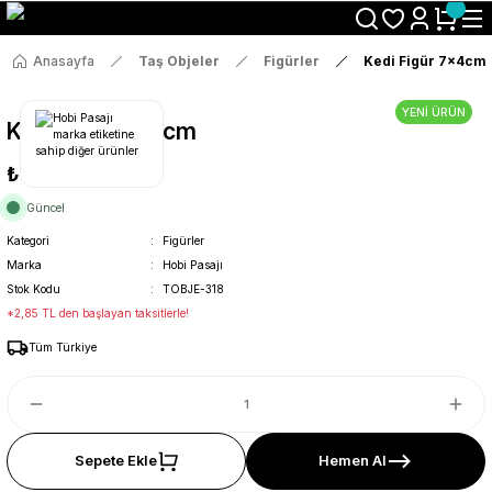
Size Özel "HG10" Koduyla Sepette Hemen %10 İndirimi Kaçırma
Anasayfa
Taş Objeler
Figürler
Kedi Figür 7x4cm
YENİ ÜRÜN
Kedi Figür 7x4cm
₺15
Güncel
Kategori
Figürler
Marka
Hobi Pasajı
Stok Kodu
TOBJE-318
*2,85 TL den başlayan taksitlerle!
Tüm Türkiye
Sepete Ekle
Hemen Al