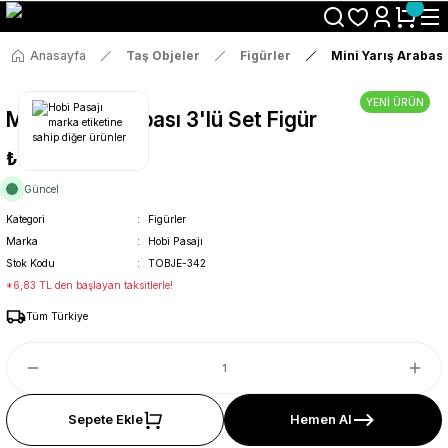
Size Özel "HG10" Koduyla Sepette Hemen %10 İndirimi Kaçırma
Anasayfa
Taş Objeler
Figürler
Mini Yarış Arabası 
YENİ ÜRÜN
Mini Yarış Arabası 3'lü Set Figür
₺36
Güncel
Kategori
Figürler
Marka
Hobi Pasajı
Stok Kodu
TOBJE-342
*6,83 TL den başlayan taksitlerle!
Tüm Türkiye
Sepete Ekle
Hemen Al