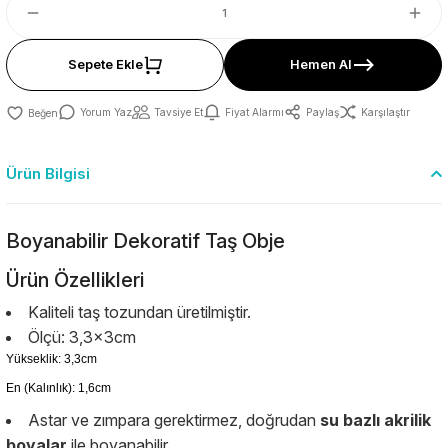
Sepete Ekle
Hemen Al
Yorum Yaz
Tavsiye Et
Fiyat Alarmı
Paylaş
Karşılaştır
Ürün Bilgisi
Boyanabilir Dekoratif Taş Obje
Ürün Özellikleri
Kaliteli taş tozundan üretilmiştir.
Ölçü: 3,3x3cm
Yükseklik: 3,3cm
En (Kalınlık): 1,6cm
Astar ve zımpara gerektirmez, doğrudan
su bazlı akrilik
boyalar
ile boyanabilir.