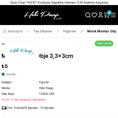
Size Özel "HG10" Koduyla Sepette Hemen %10 İndirimi Kaçırma
0
Anasayfa
Taş Objeler
Figürler
Minik Mantar Obj
YENİ ÜRÜN
Minik Mantar Obje 3,3x3cm
₺5
Güncel
Kategori
Figürler
Marka
Hobi Pasajı
Stok Kodu
TOBJE-284
*0,93 TL den başlayan taksitlerle!
Tüm Türkiye
09 Ağustos - 13 Ağustos