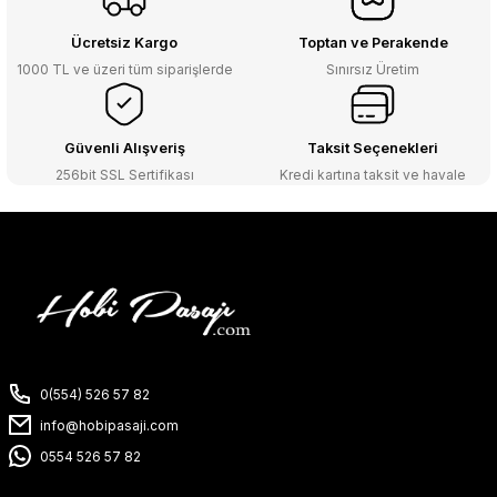
Ücretsiz Kargo
Toptan ve Perakende
1000 TL ve üzeri tüm siparişlerde
Sınırsız Üretim
Güvenli Alışveriş
Taksit Seçenekleri
256bit SSL Sertifikası
Kredi kartına taksit ve havale
0(554) 526 57 82
info@hobipasaji.com
0554 526 57 82