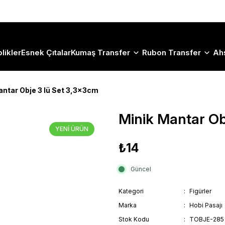
Size Özel "HG10" Koduyla Sepette Hemen %10 İndirimi Kaçırma
likler
Esnek Çıtalar
Kumaş Transfer
Rubon Transfer
Ah
antar Obje 3 lü Set 3,3x3cm
Minik Mantar Ob
YENİ ÜRÜN
₺14
Güncel
Kategori
Figürler
Marka
Hobi Pasajı
Stok Kodu
TOBJE-285