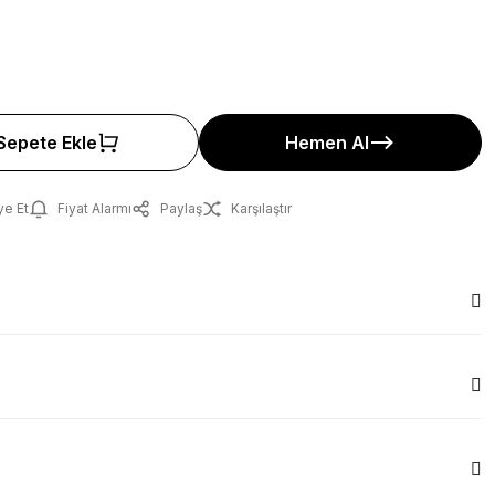
Sepete Ekle
Hemen Al
ye Et
Fiyat Alarmı
Paylaş
Karşılaştır