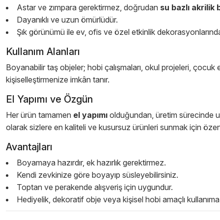
Astar ve zımpara gerektirmez, doğrudan
su bazlı akrilik
Dayanıklı ve uzun ömürlüdür.
Şık görünümü ile ev, ofis ve özel etkinlik dekorasyonlarında k
Kullanım Alanları
Boyanabilir taş objeler; hobi çalışmaları, okul projeleri, çocuk 
kişiselleştirmenize imkân tanır.
El Yapımı ve Özgün
Her ürün tamamen
el yapımı
olduğundan, üretim sürecinde ufa
olarak sizlere en kaliteli ve kusursuz ürünleri sunmak için özen
Avantajları
Boyamaya hazırdır, ek hazırlık gerektirmez.
Kendi zevkinize göre boyayıp süsleyebilirsiniz.
Toptan ve perakende alışveriş için uygundur.
Hediyelik, dekoratif obje veya kişisel hobi amaçlı kullanıma 