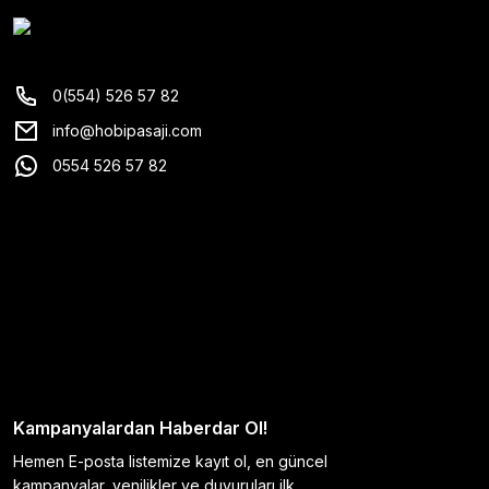
0(554) 526 57 82
info@hobipasaji.com
0554 526 57 82
Kampanyalardan Haberdar Ol!
Hemen E-posta listemize kayıt ol, en güncel
kampanyalar, yenilikler ve duyuruları ilk