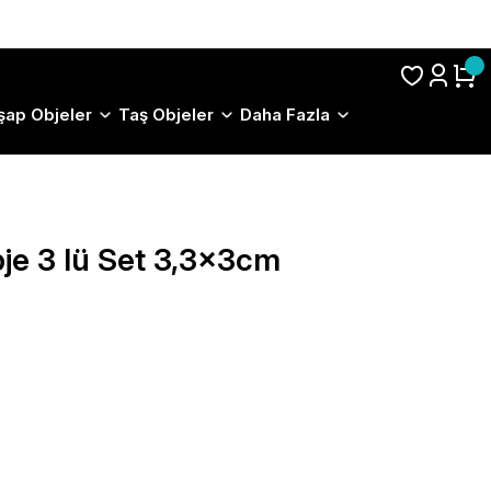
S.S.S.
şap Objeler
Taş Objeler
Daha Fazla
je 3 lü Set 3,3x3cm