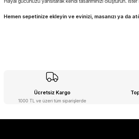
Hayal gücünüzü yansıtarak kendi tasarımınızı oluşturun. İster re
Hemen sepetinize ekleyin ve evinizi, masanızı ya da atö
Ücretsiz Kargo
Top
1000 TL ve üzeri tüm siparişlerde