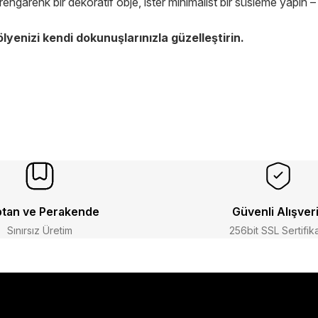
ngarenk bir dekoratif obje, ister minimalist bir süsleme yapın – h
lyenizi kendi dokunuşlarınızla güzelleştirin.
tan ve Perakende
Güvenli Alışver
Sınırsız Üretim
256bit SSL Sertifik