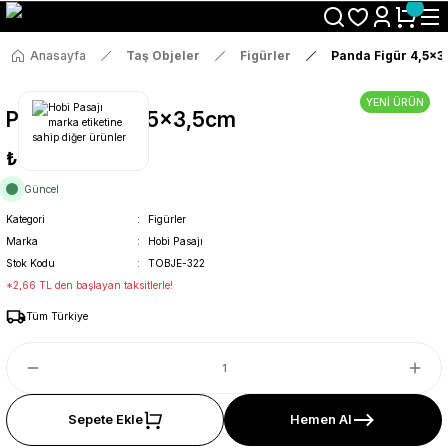
Size Özel "HG10" Koduyla Sepette Hemen %10 İndirimi Kaçırma
Anasayfa
Taş Objeler
Figürler
Panda Figür 4,5x3
YENİ ÜRÜN
Panda Figür 4,5x3,5cm
₺14
Güncel
Kategori
Figürler
Marka
Hobi Pasajı
Stok Kodu
TOBJE-322
*2,66 TL den başlayan taksitlerle!
Tüm Türkiye
Sepete Ekle
Hemen Al