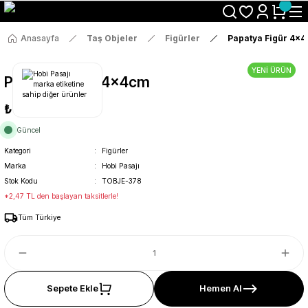
Size Özel "HG10" Koduyla Sepette Hemen %10 İndirimi Kaçırma
Anasayfa
Taş Objeler
Figürler
Papatya Figür 4x
YENİ ÜRÜN
Papatya Figür 4x4cm
₺13
Güncel
Kategori
Figürler
Marka
Hobi Pasajı
Stok Kodu
TOBJE-378
*2,47 TL den başlayan taksitlerle!
Tüm Türkiye
Sepete Ekle
Hemen Al