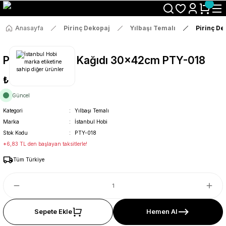
Size Özel "HG10" Koduyla Sepette Hemen %10 İndirimi Kaçırma
Anasayfa
Pirinç Dekopaj
Yılbaşı Temalı
Pirinç D
Pirinç Dekopaj Kağıdı 30x42cm PTY-018
₺36
Güncel
Kategori
Yılbaşı Temalı
Marka
İstanbul Hobi
Stok Kodu
PTY-018
*6,83 TL den başlayan taksitlerle!
Tüm Türkiye
Sepete Ekle
Hemen Al