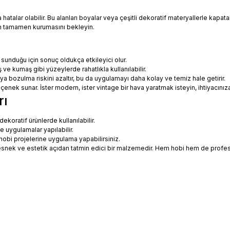
talar olabilir. Bu alanları boyalar veya çeşitli dekoratif materyallerle kapatabi
in tamamen kurumasını bekleyin.
 sunduğu için sonuç oldukça etkileyici olur.
 ve kumaş gibi yüzeylerde rahatlıkla kullanılabilir.
eya bozulma riskini azaltır, bu da uygulamayı daha kolay ve temiz hale getirir.
 seçenek sunar. İster modern, ister vintage bir hava yaratmak isteyin, ihtiyac
rı
koratif ürünlerde kullanılabilir.
ne uygulamalar yapılabilir.
hobi projelerine uygulama yapabilirsiniz.
ce esnek ve estetik açıdan tatmin edici bir malzemedir. Hem hobi hem de prof