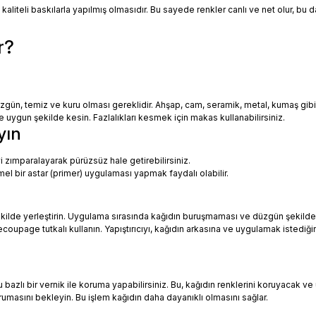
 kaliteli baskılarla yapılmış olmasıdır. Bu sayede renkler canlı ve net olur, bu
r?
zgün, temiz ve kuru olması gereklidir. Ahşap, cam, seramik, metal, kumaş gib
uygun şekilde kesin. Fazlalıkları kesmek için makas kullanabilirsiniz.
yın
i zımparalayarak pürüzsüz hale getirebilirsiniz.
mel bir astar (primer) uygulaması yapmak faydalı olabilir.
ekilde yerleştirin. Uygulama sırasında kağıdın buruşmaması ve düzgün şekilde
oupage tutkalı kullanın. Yapıştırıcıyı, kağıdın arkasına ve uygulamak istediği
azlı bir vernik ile koruma yapabilirsiniz. Bu, kağıdın renklerini koruyacak ve 
urumasını bekleyin. Bu işlem kağıdın daha dayanıklı olmasını sağlar.