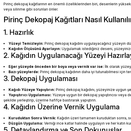
Pirinç dekopaj kağıtlarının en önemli özelliklerinden biri, desenlerin yüksek
veya silinme gibi sorunları önler.
Pirinç Dekopaj Kağıtları Nasıl Kullanılı
1. Hazırlık
Yüzeyi Temizleyin:
Pirinç dekopaj kağıdını uygulayacağınız yüzeyin dü
Kağıdın Ölçüsünü Ayarlayın:
Uygulamak istediğiniz deseni, yüzeyinize 
2. Kağıdın Uygulanacağı Yüzeyi Hazırla
Eğer yüzeyde önceden bir boya veya vernik var ise:
İlk olarak yüzey
Bazı yüzeylerde:
Pirinç dekopaj kağıdının daha iyi tutunabilmesi için te
3. Dekopaj Uygulaması
Kağıdı Yüzeye Yapıştırın:
Pirinç dekopaj kağıdını, yüzeyinize uygun ş
Yapıştırıcı Uygulaması:
Yüzeye uygun bir dekopaj yapıştırıcısı veya dec
şekilde yerleştirip, üzerine hafifçe bastırarak yapıştırın.
4. Kağıdın Üzerine Vernik Uygulama
Kuruduktan Sonra Vernik:
Kağıdın üzeri tamamen kuruduktan sonra, su b
Düzgün Uygulama:
Verniği ince katlar halinde uygulayın ve her katın k
5. Detaylandırma ve Son Dokunuşlar