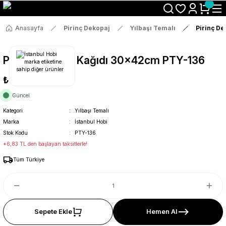
Size Özel "HG10" Koduyla Sepette Hemen %10 İndirimi Kaçırma
Anasayfa
Pirinç Dekopaj
Yılbaşı Temalı
Pirinç D
Pirinç Dekopaj Kağıdı 30x42cm PTY-136
₺36
Güncel
Kategori
Yılbaşı Temalı
Marka
İstanbul Hobi
Stok Kodu
PTY-136
*6,83 TL den başlayan taksitlerle!
Tüm Türkiye
Sepete Ekle
Hemen Al