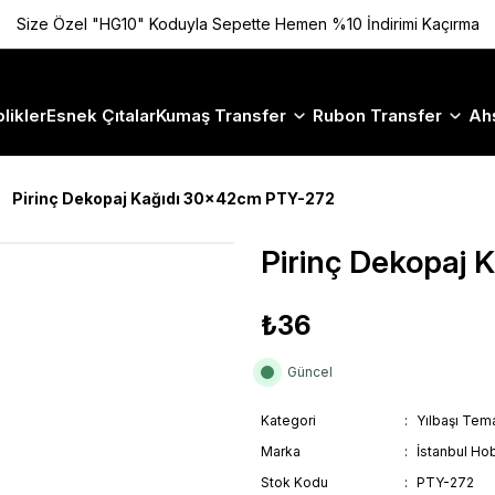
Size Özel "HG10" Koduyla Sepette Hemen %10 İndirimi Kaçırma
likler
Esnek Çıtalar
Kumaş Transfer
Rubon Transfer
Ah
Pirinç Dekopaj Kağıdı 30x42cm PTY-272
Pirinç Dekopaj
₺36
Güncel
Kategori
Yılbaşı Tema
Marka
İstanbul Hob
Stok Kodu
PTY-272