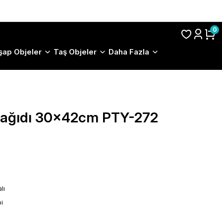
S.S.S.
0
şap Objeler
Taş Objeler
Daha Fazla
 Kağıdı 30x42cm PTY-272
lı
i