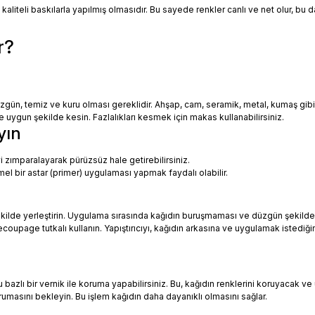
 kaliteli baskılarla yapılmış olmasıdır. Bu sayede renkler canlı ve net olur, bu
r?
zgün, temiz ve kuru olması gereklidir. Ahşap, cam, seramik, metal, kumaş gib
uygun şekilde kesin. Fazlalıkları kesmek için makas kullanabilirsiniz.
yın
i zımparalayarak pürüzsüz hale getirebilirsiniz.
mel bir astar (primer) uygulaması yapmak faydalı olabilir.
ekilde yerleştirin. Uygulama sırasında kağıdın buruşmaması ve düzgün şekilde
oupage tutkalı kullanın. Yapıştırıcıyı, kağıdın arkasına ve uygulamak istediği
azlı bir vernik ile koruma yapabilirsiniz. Bu, kağıdın renklerini koruyacak ve 
urumasını bekleyin. Bu işlem kağıdın daha dayanıklı olmasını sağlar.