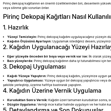
Pirinç dekopaj kağıtlarının en önemli özelliklerinden biri, desenlerin yüksek
veya silinme gibi sorunları önler.
Pirinç Dekopaj Kağıtları Nasıl Kullanılı
1. Hazırlık
Yüzeyi Temizleyin:
Pirinç dekopaj kağıdını uygulayacağınız yüzeyin dü
Kağıdın Ölçüsünü Ayarlayın:
Uygulamak istediğiniz deseni, yüzeyinize 
2. Kağıdın Uygulanacağı Yüzeyi Hazırla
Eğer yüzeyde önceden bir boya veya vernik var ise:
İlk olarak yüzey
Bazı yüzeylerde:
Pirinç dekopaj kağıdının daha iyi tutunabilmesi için te
3. Dekopaj Uygulaması
Kağıdı Yüzeye Yapıştırın:
Pirinç dekopaj kağıdını, yüzeyinize uygun ş
Yapıştırıcı Uygulaması:
Yüzeye uygun bir dekopaj yapıştırıcısı veya dec
şekilde yerleştirip, üzerine hafifçe bastırarak yapıştırın.
4. Kağıdın Üzerine Vernik Uygulama
Kuruduktan Sonra Vernik:
Kağıdın üzeri tamamen kuruduktan sonra, su b
Düzgün Uygulama:
Verniği ince katlar halinde uygulayın ve her katın k
5. Detaylandırma ve Son Dokunuşlar