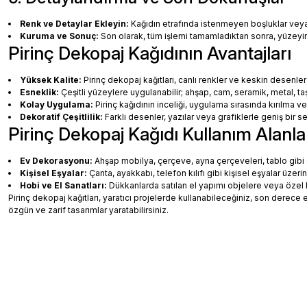
Renk ve Detaylar Ekleyin:
Kağıdın etrafında istenmeyen boşluklar veya ha
Kuruma ve Sonuç:
Son olarak, tüm işlemi tamamladıktan sonra, yüzey
Pirinç Dekopaj Kağıdının Avantajları
Yüksek Kalite:
Pirinç dekopaj kağıtları, canlı renkler ve keskin desenler
Esneklik:
Çeşitli yüzeylere uygulanabilir; ahşap, cam, seramik, metal, taş
Kolay Uygulama:
Pirinç kağıdının inceliği, uygulama sırasında kırılma v
Dekoratif Çeşitlilik:
Farklı desenler, yazılar veya grafiklerle geniş bir
Pirinç Dekopaj Kağıdı Kullanım Alanla
Ev Dekorasyonu:
Ahşap mobilya, çerçeve, ayna çerçeveleri, tablo gibi de
Kişisel Eşyalar:
Çanta, ayakkabı, telefon kılıfı gibi kişisel eşyalar üzeri
Hobi ve El Sanatları:
Dükkanlarda satılan el yapımı objelere veya özel 
Pirinç dekopaj kağıtları, yaratıcı projelerde kullanabileceğiniz, son dere
özgün ve zarif tasarımlar yaratabilirsiniz.