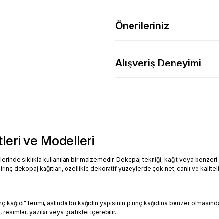
Önerileriniz
Alışveriş Deneyimi
tleri ve Modelleri
inde sıklıkla kullanılan bir malzemedir. Dekopaj tekniği, kağıt veya benzeri bi
Pirinç dekopaj kağıtları, özellikle dekoratif yüzeylerde çok net, canlı ve kalitel
Pirinç kağıdı" terimi, aslında bu kağıdın yapısının pirinç kağıdına benzer olması
resimler, yazılar veya grafikler içerebilir.