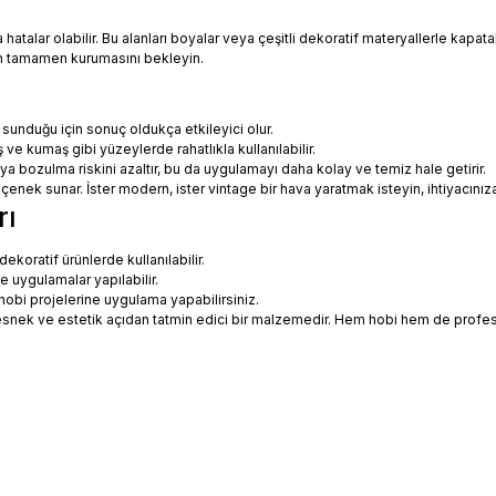
talar olabilir. Bu alanları boyalar veya çeşitli dekoratif materyallerle kapatabi
in tamamen kurumasını bekleyin.
 sunduğu için sonuç oldukça etkileyici olur.
 ve kumaş gibi yüzeylerde rahatlıkla kullanılabilir.
eya bozulma riskini azaltır, bu da uygulamayı daha kolay ve temiz hale getirir.
 seçenek sunar. İster modern, ister vintage bir hava yaratmak isteyin, ihtiyac
rı
koratif ürünlerde kullanılabilir.
ne uygulamalar yapılabilir.
hobi projelerine uygulama yapabilirsiniz.
ce esnek ve estetik açıdan tatmin edici bir malzemedir. Hem hobi hem de prof