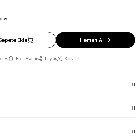
stos
Sepete Ekle
Hemen Al
ye Et
Fiyat Alarmı
Paylaş
Karşılaştır