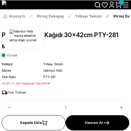
Size Özel "HG10" Koduyla Sepette Hemen %10 İndirimi Kaçırma
Anasayfa
Pirinç Dekopaj
Yılbaşı Temalı
Pirinç D
Pirinç Dekopaj Kağıdı 30x42cm PTY-281
₺36
Güncel
Kategori
Yılbaşı Temalı
Marka
İstanbul Hobi
Stok Kodu
PTY-281
*6,83 TL den başlayan taksitlerle!
Tüm Türkiye
Sepete Ekle
Hemen Al