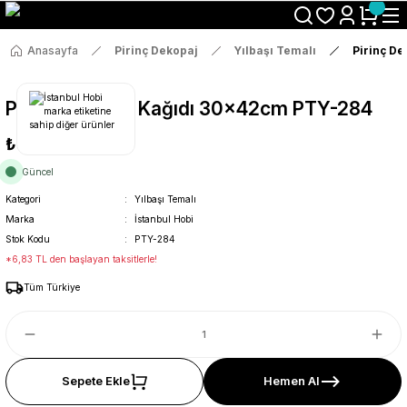
Size Özel "HG10" Koduyla Sepette Hemen %10 İndirimi Kaçırma
Anasayfa
Pirinç Dekopaj
Yılbaşı Temalı
Pirinç D
Pirinç Dekopaj Kağıdı 30x42cm PTY-284
₺36
Güncel
Kategori
Yılbaşı Temalı
Marka
İstanbul Hobi
Stok Kodu
PTY-284
*6,83 TL den başlayan taksitlerle!
Tüm Türkiye
Sepete Ekle
Hemen Al