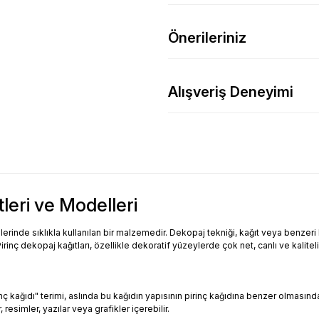
Önerileriniz
Alışveriş Deneyimi
tleri ve Modelleri
inde sıklıkla kullanılan bir malzemedir. Dekopaj tekniği, kağıt veya benzeri bi
Pirinç dekopaj kağıtları, özellikle dekoratif yüzeylerde çok net, canlı ve kalitel
Pirinç kağıdı" terimi, aslında bu kağıdın yapısının pirinç kağıdına benzer olması
resimler, yazılar veya grafikler içerebilir.