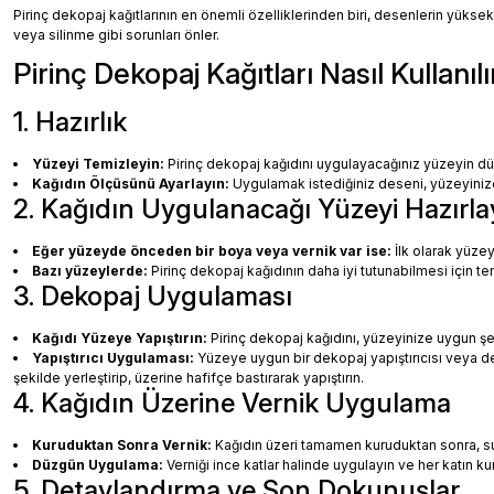
Pirinç dekopaj kağıtlarının en önemli özelliklerinden biri, desenlerin yüksek
veya silinme gibi sorunları önler.
Pirinç Dekopaj Kağıtları Nasıl Kullanılı
1. Hazırlık
Yüzeyi Temizleyin:
Pirinç dekopaj kağıdını uygulayacağınız yüzeyin dü
Kağıdın Ölçüsünü Ayarlayın:
Uygulamak istediğiniz deseni, yüzeyinize 
2. Kağıdın Uygulanacağı Yüzeyi Hazırla
Eğer yüzeyde önceden bir boya veya vernik var ise:
İlk olarak yüzey
Bazı yüzeylerde:
Pirinç dekopaj kağıdının daha iyi tutunabilmesi için te
3. Dekopaj Uygulaması
Kağıdı Yüzeye Yapıştırın:
Pirinç dekopaj kağıdını, yüzeyinize uygun ş
Yapıştırıcı Uygulaması:
Yüzeye uygun bir dekopaj yapıştırıcısı veya dec
şekilde yerleştirip, üzerine hafifçe bastırarak yapıştırın.
4. Kağıdın Üzerine Vernik Uygulama
Kuruduktan Sonra Vernik:
Kağıdın üzeri tamamen kuruduktan sonra, su b
Düzgün Uygulama:
Verniği ince katlar halinde uygulayın ve her katın k
5. Detaylandırma ve Son Dokunuşlar