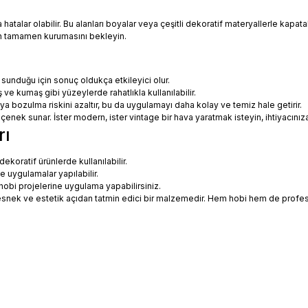
talar olabilir. Bu alanları boyalar veya çeşitli dekoratif materyallerle kapatabi
in tamamen kurumasını bekleyin.
 sunduğu için sonuç oldukça etkileyici olur.
 ve kumaş gibi yüzeylerde rahatlıkla kullanılabilir.
eya bozulma riskini azaltır, bu da uygulamayı daha kolay ve temiz hale getirir.
 seçenek sunar. İster modern, ister vintage bir hava yaratmak isteyin, ihtiyac
rı
koratif ürünlerde kullanılabilir.
ne uygulamalar yapılabilir.
hobi projelerine uygulama yapabilirsiniz.
ce esnek ve estetik açıdan tatmin edici bir malzemedir. Hem hobi hem de prof