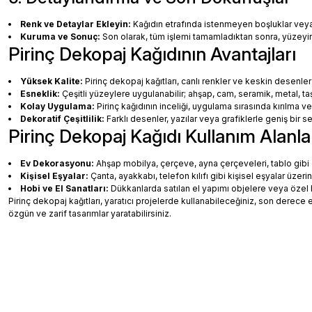
Renk ve Detaylar Ekleyin:
Kağıdın etrafında istenmeyen boşluklar veya ha
Kuruma ve Sonuç:
Son olarak, tüm işlemi tamamladıktan sonra, yüzey
Pirinç Dekopaj Kağıdının Avantajları
Yüksek Kalite:
Pirinç dekopaj kağıtları, canlı renkler ve keskin desenler
Esneklik:
Çeşitli yüzeylere uygulanabilir; ahşap, cam, seramik, metal, taş
Kolay Uygulama:
Pirinç kağıdının inceliği, uygulama sırasında kırılma v
Dekoratif Çeşitlilik:
Farklı desenler, yazılar veya grafiklerle geniş bir
Pirinç Dekopaj Kağıdı Kullanım Alanla
Ev Dekorasyonu:
Ahşap mobilya, çerçeve, ayna çerçeveleri, tablo gibi de
Kişisel Eşyalar:
Çanta, ayakkabı, telefon kılıfı gibi kişisel eşyalar üzeri
Hobi ve El Sanatları:
Dükkanlarda satılan el yapımı objelere veya özel 
Pirinç dekopaj kağıtları, yaratıcı projelerde kullanabileceğiniz, son dere
özgün ve zarif tasarımlar yaratabilirsiniz.