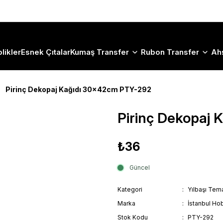
Size Özel "HG10" Koduyla Sepette Hemen %10 İndirimi Kaçırma
likler
Esnek Çıtalar
Kumaş Transfer
Rubon Transfer
Ah
Pirinç Dekopaj Kağıdı 30x42cm PTY-292
Pirinç Dekopaj
₺36
Güncel
Kategori
Yılbaşı Tema
Marka
İstanbul Hob
Stok Kodu
PTY-292