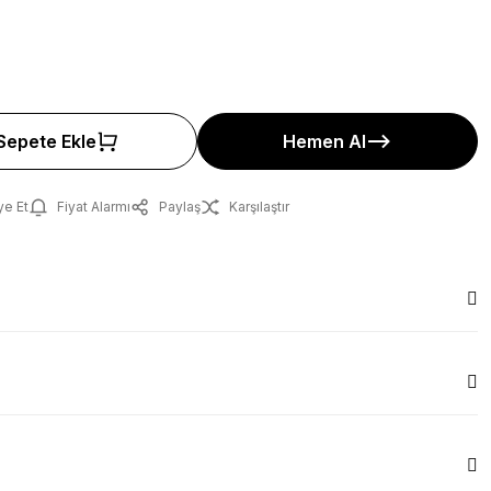
Sepete Ekle
Hemen Al
ye Et
Fiyat Alarmı
Paylaş
Karşılaştır