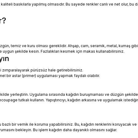
 kaliteli baskılarla yapılmış olmasıdır. Bu sayede renkler canlı ve net olur, bu
r?
zgün, temiz ve kuru olması gereklidir. Ahşap, cam, seramik, metal, kumaş gib
uygun şekilde kesin. Fazlalıkları kesmek için makas kullanabilirsiniz.
yın
i zımparalayarak pürüzsüz hale getirebilirsiniz.
mel bir astar (primer) uygulaması yapmak faydalı olabilir.
ekilde yerleştirin. Uygulama sırasında kağıdın buruşmaması ve düzgün şekilde
oupage tutkalı kullanın. Yapıştırıcıyı, kağıdın arkasına ve uygulamak istediği
azlı bir vernik ile koruma yapabilirsiniz. Bu, kağıdın renklerini koruyacak ve 
urumasını bekleyin. Bu işlem kağıdın daha dayanıklı olmasını sağlar.