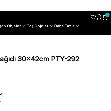
S.S.S.
şap Objeler
Taş Objeler
Daha Fazla
 Kağıdı 30x42cm PTY-292
lı
i