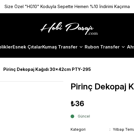
Size Özel "HG10" Koduyla Sepette Hemen %10 İndirimi Kaçırma
likler
Esnek Çıtalar
Kumaş Transfer
Rubon Transfer
Ah
Pirinç Dekopaj Kağıdı 30x42cm PTY-295
Pirinç Dekopaj
₺36
Güncel
Kategori
Yılbaşı Tema