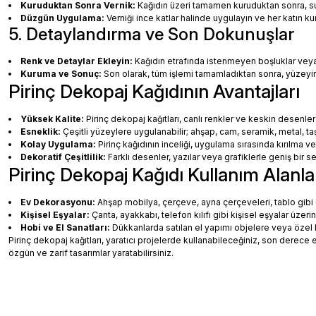
Kuruduktan Sonra Vernik:
Kağıdın üzeri tamamen kuruduktan sonra, su b
Düzgün Uygulama:
Verniği ince katlar halinde uygulayın ve her katın k
5. Detaylandırma ve Son Dokunuşlar
Renk ve Detaylar Ekleyin:
Kağıdın etrafında istenmeyen boşluklar veya ha
Kuruma ve Sonuç:
Son olarak, tüm işlemi tamamladıktan sonra, yüzey
Pirinç Dekopaj Kağıdının Avantajları
Yüksek Kalite:
Pirinç dekopaj kağıtları, canlı renkler ve keskin desenler
Esneklik:
Çeşitli yüzeylere uygulanabilir; ahşap, cam, seramik, metal, taş
Kolay Uygulama:
Pirinç kağıdının inceliği, uygulama sırasında kırılma v
Dekoratif Çeşitlilik:
Farklı desenler, yazılar veya grafiklerle geniş bir
Pirinç Dekopaj Kağıdı Kullanım Alanla
Ev Dekorasyonu:
Ahşap mobilya, çerçeve, ayna çerçeveleri, tablo gibi de
Kişisel Eşyalar:
Çanta, ayakkabı, telefon kılıfı gibi kişisel eşyalar üzeri
Hobi ve El Sanatları:
Dükkanlarda satılan el yapımı objelere veya özel 
Pirinç dekopaj kağıtları, yaratıcı projelerde kullanabileceğiniz, son dere
özgün ve zarif tasarımlar yaratabilirsiniz.