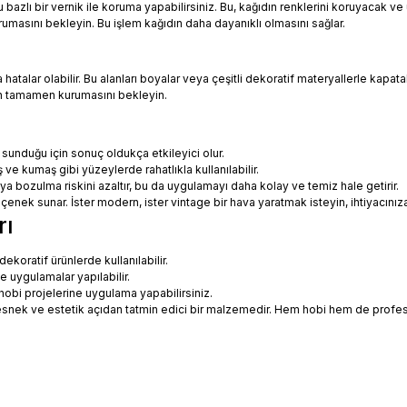
azlı bir vernik ile koruma yapabilirsiniz. Bu, kağıdın renklerini koruyacak ve 
urumasını bekleyin. Bu işlem kağıdın daha dayanıklı olmasını sağlar.
talar olabilir. Bu alanları boyalar veya çeşitli dekoratif materyallerle kapatabi
in tamamen kurumasını bekleyin.
 sunduğu için sonuç oldukça etkileyici olur.
 ve kumaş gibi yüzeylerde rahatlıkla kullanılabilir.
eya bozulma riskini azaltır, bu da uygulamayı daha kolay ve temiz hale getirir.
 seçenek sunar. İster modern, ister vintage bir hava yaratmak isteyin, ihtiyac
rı
koratif ürünlerde kullanılabilir.
ne uygulamalar yapılabilir.
hobi projelerine uygulama yapabilirsiniz.
ce esnek ve estetik açıdan tatmin edici bir malzemedir. Hem hobi hem de prof