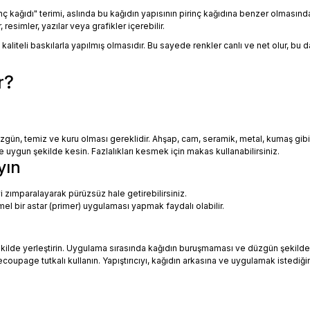
Pirinç kağıdı" terimi, aslında bu kağıdın yapısının pirinç kağıdına benzer olması
resimler, yazılar veya grafikler içerebilir.
 kaliteli baskılarla yapılmış olmasıdır. Bu sayede renkler canlı ve net olur, bu
r?
zgün, temiz ve kuru olması gereklidir. Ahşap, cam, seramik, metal, kumaş gib
uygun şekilde kesin. Fazlalıkları kesmek için makas kullanabilirsiniz.
yın
i zımparalayarak pürüzsüz hale getirebilirsiniz.
mel bir astar (primer) uygulaması yapmak faydalı olabilir.
ekilde yerleştirin. Uygulama sırasında kağıdın buruşmaması ve düzgün şekilde
oupage tutkalı kullanın. Yapıştırıcıyı, kağıdın arkasına ve uygulamak istediği