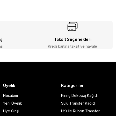
iş
Taksit Seçenekleri
ası
Kredi kartına taksit ve havale
Üyelik
Kategoriler
Hesabım
Pirinç Dekopaj Kağıdı
Yeni Üyelik
Sulu Transfer Kağıdı
Üye Girişi
Ütü İle Rubon Transfer