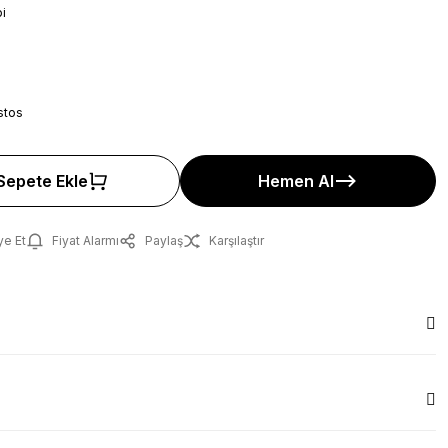
i
stos
Sepete Ekle
Hemen Al
ye Et
Fiyat Alarmı
Paylaş
Karşılaştır