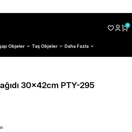
S.S.S.
0
şap Objeler
Taş Objeler
Daha Fazla
 Kağıdı 30x42cm PTY-295
lı