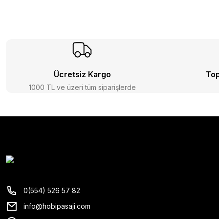
Ücretsiz Kargo
Top
1000 TL ve üzeri tüm siparişlerde
0(554) 526 57 82
info@hobipasaji.com