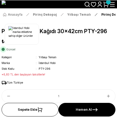
Size Özel "HG10" Koduyla Sepette Hemen %10 İndirimi Kaçırma
Anasayfa
Pirinç Dekopaj
Yılbaşı Temalı
Pirinç D
Pirinç Dekopaj Kağıdı 30x42cm PTY-296
₺36
Güncel
Kategori
Yılbaşı Temalı
Marka
İstanbul Hobi
Stok Kodu
PTY-296
*6,83 TL den başlayan taksitlerle!
Tüm Türkiye
Sepete Ekle
Hemen Al