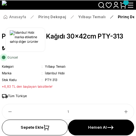
Size Özel "HG10" Koduyla Sepette Hemen %10 İndirimi Kaçırma
Anasayfa
Pirinç Dekopaj
Yılbaşı Temalı
Pirinç D
Pirinç Dekopaj Kağıdı 30x42cm PTY-313
₺36
Güncel
Kategori
Yılbaşı Temalı
Marka
İstanbul Hobi
Stok Kodu
PTY-313
*6,83 TL den başlayan taksitlerle!
Tüm Türkiye
Sepete Ekle
Hemen Al