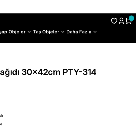
S.S.S.
şap Objeler
Taş Objeler
Daha Fazla
 Kağıdı 30x42cm PTY-314
lı
i