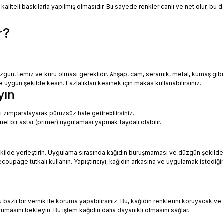
 kaliteli baskılarla yapılmış olmasıdır. Bu sayede renkler canlı ve net olur, bu
r?
zgün, temiz ve kuru olması gereklidir. Ahşap, cam, seramik, metal, kumaş gib
uygun şekilde kesin. Fazlalıkları kesmek için makas kullanabilirsiniz.
yın
i zımparalayarak pürüzsüz hale getirebilirsiniz.
mel bir astar (primer) uygulaması yapmak faydalı olabilir.
ekilde yerleştirin. Uygulama sırasında kağıdın buruşmaması ve düzgün şekilde
oupage tutkalı kullanın. Yapıştırıcıyı, kağıdın arkasına ve uygulamak istediği
azlı bir vernik ile koruma yapabilirsiniz. Bu, kağıdın renklerini koruyacak ve 
urumasını bekleyin. Bu işlem kağıdın daha dayanıklı olmasını sağlar.