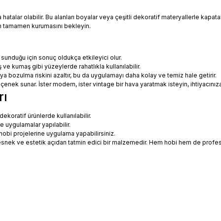
talar olabilir. Bu alanları boyalar veya çeşitli dekoratif materyallerle kapatabi
in tamamen kurumasını bekleyin.
 sunduğu için sonuç oldukça etkileyici olur.
 ve kumaş gibi yüzeylerde rahatlıkla kullanılabilir.
eya bozulma riskini azaltır, bu da uygulamayı daha kolay ve temiz hale getirir.
 seçenek sunar. İster modern, ister vintage bir hava yaratmak isteyin, ihtiyac
rı
koratif ürünlerde kullanılabilir.
ne uygulamalar yapılabilir.
hobi projelerine uygulama yapabilirsiniz.
ce esnek ve estetik açıdan tatmin edici bir malzemedir. Hem hobi hem de prof