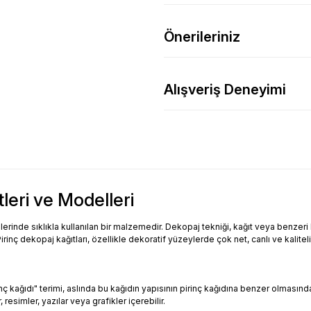
Önerileriniz
Alışveriş Deneyimi
tleri ve Modelleri
inde sıklıkla kullanılan bir malzemedir. Dekopaj tekniği, kağıt veya benzeri bi
Pirinç dekopaj kağıtları, özellikle dekoratif yüzeylerde çok net, canlı ve kalitel
Pirinç kağıdı" terimi, aslında bu kağıdın yapısının pirinç kağıdına benzer olması
resimler, yazılar veya grafikler içerebilir.