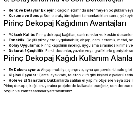
Renk ve Detaylar Ekleyin:
Kağıdın etrafında istenmeyen boşluklar veya ha
Kuruma ve Sonuç:
Son olarak, tüm işlemi tamamladıktan sonra, yüzey
Pirinç Dekopaj Kağıdının Avantajları
Yüksek Kalite:
Pirinç dekopaj kağıtları, canlı renkler ve keskin desenler
Esneklik:
Çeşitli yüzeylere uygulanabilir; ahşap, cam, seramik, metal, taş
Kolay Uygulama:
Pirinç kağıdının inceliği, uygulama sırasında kırılma v
Dekoratif Çeşitlilik:
Farklı desenler, yazılar veya grafiklerle geniş bir
Pirinç Dekopaj Kağıdı Kullanım Alanla
Ev Dekorasyonu:
Ahşap mobilya, çerçeve, ayna çerçeveleri, tablo gibi de
Kişisel Eşyalar:
Çanta, ayakkabı, telefon kılıfı gibi kişisel eşyalar üzeri
Hobi ve El Sanatları:
Dükkanlarda satılan el yapımı objelere veya özel 
Pirinç dekopaj kağıtları, yaratıcı projelerde kullanabileceğiniz, son dere
özgün ve zarif tasarımlar yaratabilirsiniz.