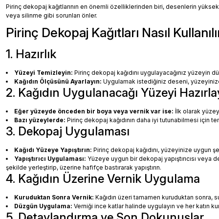
Pirinç dekopaj kağıtlarının en önemli özelliklerinden biri, desenlerin yüksek
veya silinme gibi sorunları önler.
Pirinç Dekopaj Kağıtları Nasıl Kullanılı
1. Hazırlık
Yüzeyi Temizleyin:
Pirinç dekopaj kağıdını uygulayacağınız yüzeyin dü
Kağıdın Ölçüsünü Ayarlayın:
Uygulamak istediğiniz deseni, yüzeyinize 
2. Kağıdın Uygulanacağı Yüzeyi Hazırla
Eğer yüzeyde önceden bir boya veya vernik var ise:
İlk olarak yüzey
Bazı yüzeylerde:
Pirinç dekopaj kağıdının daha iyi tutunabilmesi için te
3. Dekopaj Uygulaması
Kağıdı Yüzeye Yapıştırın:
Pirinç dekopaj kağıdını, yüzeyinize uygun ş
Yapıştırıcı Uygulaması:
Yüzeye uygun bir dekopaj yapıştırıcısı veya dec
şekilde yerleştirip, üzerine hafifçe bastırarak yapıştırın.
4. Kağıdın Üzerine Vernik Uygulama
Kuruduktan Sonra Vernik:
Kağıdın üzeri tamamen kuruduktan sonra, su b
Düzgün Uygulama:
Verniği ince katlar halinde uygulayın ve her katın k
5. Detaylandırma ve Son Dokunuşlar