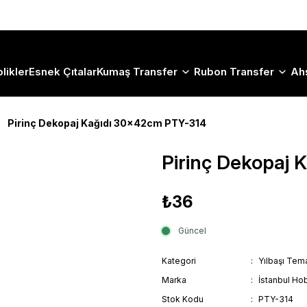
Size Özel "HG10" Koduyla Sepette Hemen %10 İndirimi Kaçırma
likler
Esnek Çıtalar
Kumaş Transfer
Rubon Transfer
Ah
Pirinç Dekopaj Kağıdı 30x42cm PTY-314
Pirinç Dekopaj
₺36
Güncel
Kategori
Yılbaşı Tema
Marka
İstanbul Hob
Stok Kodu
PTY-314