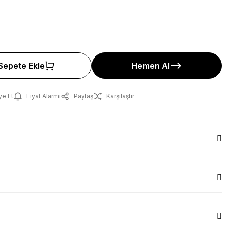
Sepete Ekle
Hemen Al
ye Et
Fiyat Alarmı
Paylaş
Karşılaştır