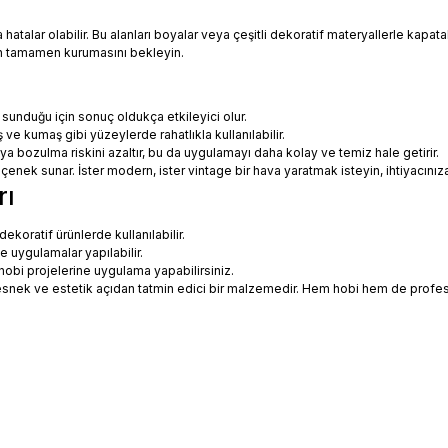
talar olabilir. Bu alanları boyalar veya çeşitli dekoratif materyallerle kapatabi
in tamamen kurumasını bekleyin.
 sunduğu için sonuç oldukça etkileyici olur.
 ve kumaş gibi yüzeylerde rahatlıkla kullanılabilir.
eya bozulma riskini azaltır, bu da uygulamayı daha kolay ve temiz hale getirir.
 seçenek sunar. İster modern, ister vintage bir hava yaratmak isteyin, ihtiyac
rı
koratif ürünlerde kullanılabilir.
ne uygulamalar yapılabilir.
hobi projelerine uygulama yapabilirsiniz.
ce esnek ve estetik açıdan tatmin edici bir malzemedir. Hem hobi hem de prof