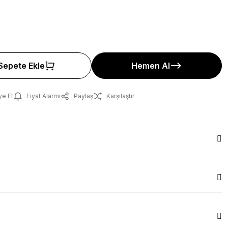
Sepete Ekle
Hemen Al
ye Et
Fiyat Alarmı
Paylaş
Karşılaştır