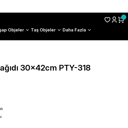
S.S.S.
şap Objeler
Taş Objeler
Daha Fazla
 Kağıdı 30x42cm PTY-318
lı
i