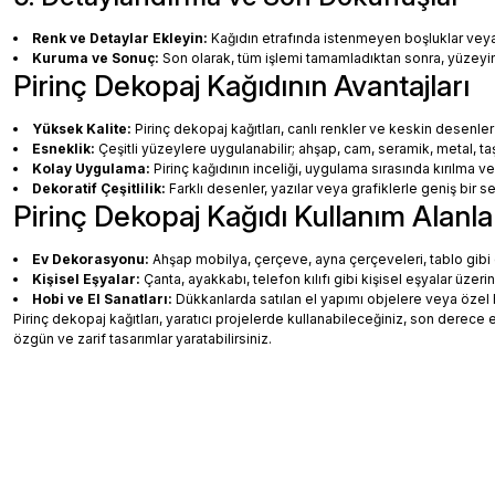
Renk ve Detaylar Ekleyin:
Kağıdın etrafında istenmeyen boşluklar veya ha
Kuruma ve Sonuç:
Son olarak, tüm işlemi tamamladıktan sonra, yüzey
Pirinç Dekopaj Kağıdının Avantajları
Yüksek Kalite:
Pirinç dekopaj kağıtları, canlı renkler ve keskin desenler
Esneklik:
Çeşitli yüzeylere uygulanabilir; ahşap, cam, seramik, metal, taş
Kolay Uygulama:
Pirinç kağıdının inceliği, uygulama sırasında kırılma v
Dekoratif Çeşitlilik:
Farklı desenler, yazılar veya grafiklerle geniş bir
Pirinç Dekopaj Kağıdı Kullanım Alanla
Ev Dekorasyonu:
Ahşap mobilya, çerçeve, ayna çerçeveleri, tablo gibi de
Kişisel Eşyalar:
Çanta, ayakkabı, telefon kılıfı gibi kişisel eşyalar üzeri
Hobi ve El Sanatları:
Dükkanlarda satılan el yapımı objelere veya özel 
Pirinç dekopaj kağıtları, yaratıcı projelerde kullanabileceğiniz, son dere
özgün ve zarif tasarımlar yaratabilirsiniz.