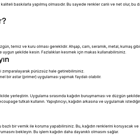
 kaliteli baskılarla yapılmış olmasıdır. Bu sayede renkler canlı ve net olur, bu
r?
zgün, temiz ve kuru olması gereklidir. Ahşap, cam, seramik, metal, kumaş gib
uygun şekilde kesin. Fazlalıkları kesmek için makas kullanabilirsiniz.
yın
i zımparalayarak pürüzsüz hale getirebilirsiniz.
mel bir astar (primer) uygulaması yapmak faydalı olabilir.
ekilde yerleştirin. Uygulama sırasında kağıdın buruşmaması ve düzgün şekilde
oupage tutkalı kullanın. Yapıştırıcıyı, kağıdın arkasına ve uygulamak istediği
azlı bir vernik ile koruma yapabilirsiniz. Bu, kağıdın renklerini koruyacak ve 
urumasını bekleyin. Bu işlem kağıdın daha dayanıklı olmasını sağlar.