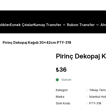
Size Özel "HG10" Koduyla Sepette Hemen %10 İndirimi Kaçırma
likler
Esnek Çıtalar
Kumaş Transfer
Rubon Transfer
Ah
Pirinç Dekopaj Kağıdı 30x42cm PTY-318
Pirinç Dekopaj
₺36
Güncel
Kategori
Yılbaşı Tema
Marka
İstanbul Hob
Stok Kodu
PTY-318