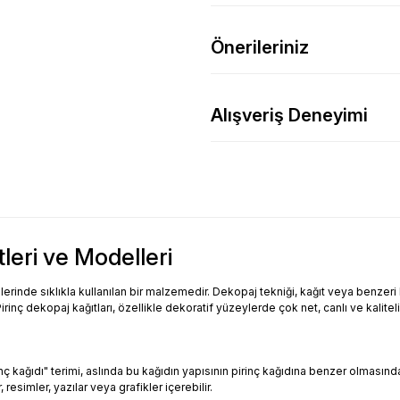
Önerileriniz
Alışveriş Deneyimi
tleri ve Modelleri
inde sıklıkla kullanılan bir malzemedir. Dekopaj tekniği, kağıt veya benzeri bi
Pirinç dekopaj kağıtları, özellikle dekoratif yüzeylerde çok net, canlı ve kalitel
Pirinç kağıdı" terimi, aslında bu kağıdın yapısının pirinç kağıdına benzer olması
resimler, yazılar veya grafikler içerebilir.