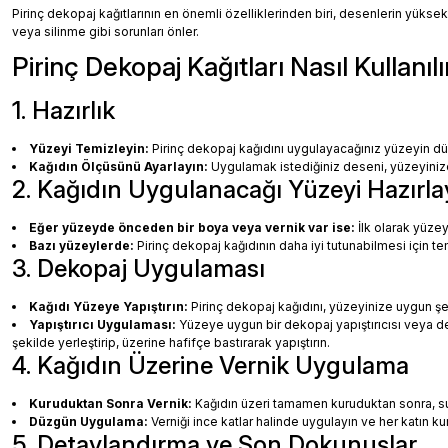
Pirinç dekopaj kağıtlarının en önemli özelliklerinden biri, desenlerin yüksek
veya silinme gibi sorunları önler.
Pirinç Dekopaj Kağıtları Nasıl Kullanılı
1. Hazırlık
Yüzeyi Temizleyin:
Pirinç dekopaj kağıdını uygulayacağınız yüzeyin dü
Kağıdın Ölçüsünü Ayarlayın:
Uygulamak istediğiniz deseni, yüzeyinize 
2. Kağıdın Uygulanacağı Yüzeyi Hazırla
Eğer yüzeyde önceden bir boya veya vernik var ise:
İlk olarak yüzey
Bazı yüzeylerde:
Pirinç dekopaj kağıdının daha iyi tutunabilmesi için te
3. Dekopaj Uygulaması
Kağıdı Yüzeye Yapıştırın:
Pirinç dekopaj kağıdını, yüzeyinize uygun ş
Yapıştırıcı Uygulaması:
Yüzeye uygun bir dekopaj yapıştırıcısı veya dec
şekilde yerleştirip, üzerine hafifçe bastırarak yapıştırın.
4. Kağıdın Üzerine Vernik Uygulama
Kuruduktan Sonra Vernik:
Kağıdın üzeri tamamen kuruduktan sonra, su b
Düzgün Uygulama:
Verniği ince katlar halinde uygulayın ve her katın k
5. Detaylandırma ve Son Dokunuşlar