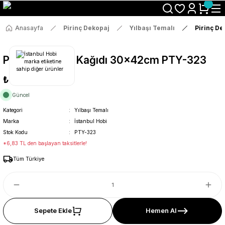
Size Özel "HG10" Koduyla Sepette Hemen %10 İndirimi Kaçırma
Anasayfa
Pirinç Dekopaj
Yılbaşı Temalı
Pirinç D
Pirinç Dekopaj Kağıdı 30x42cm PTY-323
₺36
Güncel
Kategori
Yılbaşı Temalı
Marka
İstanbul Hobi
Stok Kodu
PTY-323
*6,83 TL den başlayan taksitlerle!
Tüm Türkiye
Sepete Ekle
Hemen Al