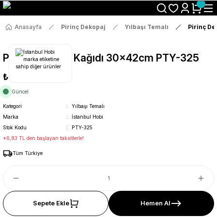
Size Özel "HG10" Koduyla Sepette Hemen %10 İndirimi Kaçırma
Anasayfa
Pirinç Dekopaj
Yılbaşı Temalı
Pirinç D
Pirinç Dekopaj Kağıdı 30x42cm PTY-325
₺36
Güncel
Kategori
Yılbaşı Temalı
Marka
İstanbul Hobi
Stok Kodu
PTY-325
*6,83 TL den başlayan taksitlerle!
Tüm Türkiye
Sepete Ekle
Hemen Al