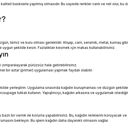
 kaliteli baskılarla yapılmış olmasıdır. Bu sayede renkler canlı ve net olur, bu
r?
zgün, temiz ve kuru olması gereklidir. Ahşap, cam, seramik, metal, kumaş gib
uygun şekilde kesin. Fazlalıkları kesmek için makas kullanabilirsiniz.
yın
i zımparalayarak pürüzsüz hale getirebilirsiniz.
mel bir astar (primer) uygulaması yapmak faydalı olabilir.
ekilde yerleştirin. Uygulama sırasında kağıdın buruşmaması ve düzgün şekilde
oupage tutkalı kullanın. Yapıştırıcıyı, kağıdın arkasına ve uygulamak istediği
azlı bir vernik ile koruma yapabilirsiniz. Bu, kağıdın renklerini koruyacak ve 
urumasını bekleyin. Bu işlem kağıdın daha dayanıklı olmasını sağlar.