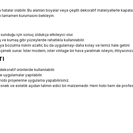
talar olabilir. Bu alanları boyalar veya çeşitli dekoratif materyallerle kapatabi
in tamamen kurumasını bekleyin.
 sunduğu için sonuç oldukça etkileyici olur.
 ve kumaş gibi yüzeylerde rahatlıkla kullanılabilir.
eya bozulma riskini azaltır, bu da uygulamayı daha kolay ve temiz hale getirir.
 seçenek sunar. İster modern, ister vintage bir hava yaratmak isteyin, ihtiyac
rı
koratif ürünlerde kullanılabilir.
ne uygulamalar yapılabilir.
hobi projelerine uygulama yapabilirsiniz.
ce esnek ve estetik açıdan tatmin edici bir malzemedir. Hem hobi hem de prof