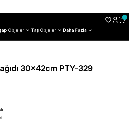
S.S.S.
şap Objeler
Taş Objeler
Daha Fazla
 Kağıdı 30x42cm PTY-329
lı
i