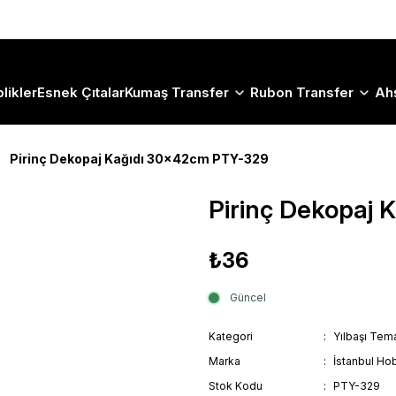
Size Özel "HG10" Koduyla Sepette Hemen %10 İndirimi Kaçırma
likler
Esnek Çıtalar
Kumaş Transfer
Rubon Transfer
Ah
Pirinç Dekopaj Kağıdı 30x42cm PTY-329
Pirinç Dekopaj
₺36
Güncel
Kategori
Yılbaşı Tema
Marka
İstanbul Hob
Stok Kodu
PTY-329