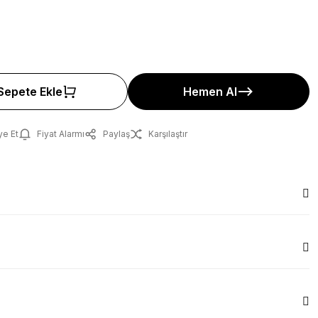
Sepete Ekle
Hemen Al
ye Et
Fiyat Alarmı
Paylaş
Karşılaştır