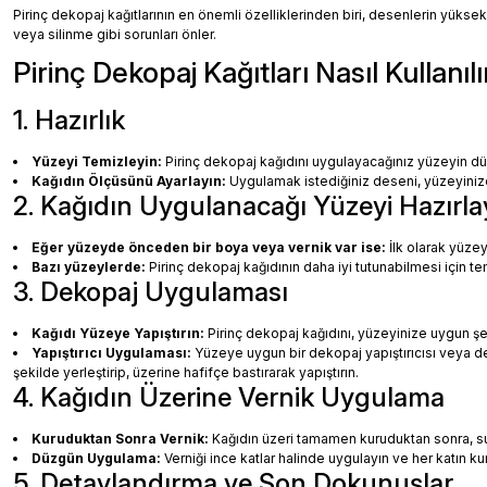
Pirinç dekopaj kağıtlarının en önemli özelliklerinden biri, desenlerin yüksek
veya silinme gibi sorunları önler.
Pirinç Dekopaj Kağıtları Nasıl Kullanılı
1. Hazırlık
Yüzeyi Temizleyin:
Pirinç dekopaj kağıdını uygulayacağınız yüzeyin dü
Kağıdın Ölçüsünü Ayarlayın:
Uygulamak istediğiniz deseni, yüzeyinize 
2. Kağıdın Uygulanacağı Yüzeyi Hazırla
Eğer yüzeyde önceden bir boya veya vernik var ise:
İlk olarak yüzey
Bazı yüzeylerde:
Pirinç dekopaj kağıdının daha iyi tutunabilmesi için te
3. Dekopaj Uygulaması
Kağıdı Yüzeye Yapıştırın:
Pirinç dekopaj kağıdını, yüzeyinize uygun ş
Yapıştırıcı Uygulaması:
Yüzeye uygun bir dekopaj yapıştırıcısı veya dec
şekilde yerleştirip, üzerine hafifçe bastırarak yapıştırın.
4. Kağıdın Üzerine Vernik Uygulama
Kuruduktan Sonra Vernik:
Kağıdın üzeri tamamen kuruduktan sonra, su b
Düzgün Uygulama:
Verniği ince katlar halinde uygulayın ve her katın k
5. Detaylandırma ve Son Dokunuşlar