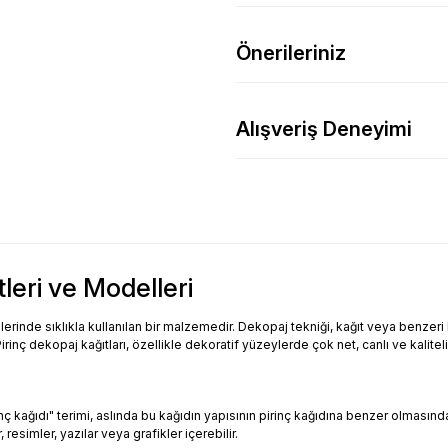
Önerileriniz
Alışveriş Deneyimi
tleri ve Modelleri
inde sıklıkla kullanılan bir malzemedir. Dekopaj tekniği, kağıt veya benzeri bi
Pirinç dekopaj kağıtları, özellikle dekoratif yüzeylerde çok net, canlı ve kalitel
Pirinç kağıdı" terimi, aslında bu kağıdın yapısının pirinç kağıdına benzer olması
resimler, yazılar veya grafikler içerebilir.