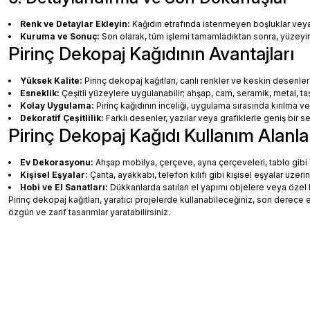
Renk ve Detaylar Ekleyin:
Kağıdın etrafında istenmeyen boşluklar veya ha
Kuruma ve Sonuç:
Son olarak, tüm işlemi tamamladıktan sonra, yüzey
Pirinç Dekopaj Kağıdının Avantajları
Yüksek Kalite:
Pirinç dekopaj kağıtları, canlı renkler ve keskin desenler
Esneklik:
Çeşitli yüzeylere uygulanabilir; ahşap, cam, seramik, metal, taş
Kolay Uygulama:
Pirinç kağıdının inceliği, uygulama sırasında kırılma v
Dekoratif Çeşitlilik:
Farklı desenler, yazılar veya grafiklerle geniş bir
Pirinç Dekopaj Kağıdı Kullanım Alanla
Ev Dekorasyonu:
Ahşap mobilya, çerçeve, ayna çerçeveleri, tablo gibi de
Kişisel Eşyalar:
Çanta, ayakkabı, telefon kılıfı gibi kişisel eşyalar üzeri
Hobi ve El Sanatları:
Dükkanlarda satılan el yapımı objelere veya özel 
Pirinç dekopaj kağıtları, yaratıcı projelerde kullanabileceğiniz, son dere
özgün ve zarif tasarımlar yaratabilirsiniz.