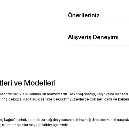
Önerileriniz
Alışveriş Deneyimi
tleri ve Modelleri
inde sıklıkla kullanılan bir malzemedir. Dekopaj tekniği, kağıt veya benzeri bi
Pirinç dekopaj kağıtları, özellikle dekoratif yüzeylerde çok net, canlı ve kalitel
Pirinç kağıdı" terimi, aslında bu kağıdın yapısının pirinç kağıdına benzer olması
resimler, yazılar veya grafikler içerebilir.