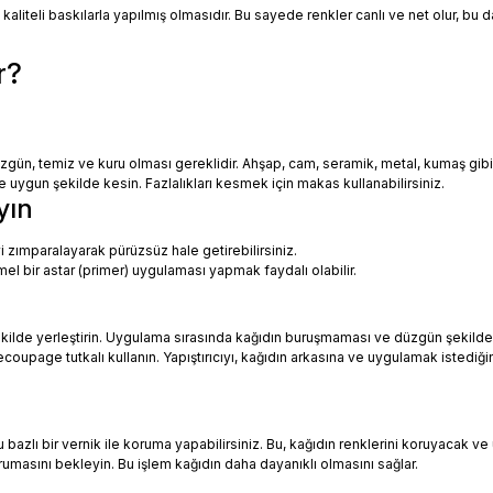
 kaliteli baskılarla yapılmış olmasıdır. Bu sayede renkler canlı ve net olur, bu
r?
zgün, temiz ve kuru olması gereklidir. Ahşap, cam, seramik, metal, kumaş gib
uygun şekilde kesin. Fazlalıkları kesmek için makas kullanabilirsiniz.
yın
i zımparalayarak pürüzsüz hale getirebilirsiniz.
mel bir astar (primer) uygulaması yapmak faydalı olabilir.
ekilde yerleştirin. Uygulama sırasında kağıdın buruşmaması ve düzgün şekilde
oupage tutkalı kullanın. Yapıştırıcıyı, kağıdın arkasına ve uygulamak istediği
azlı bir vernik ile koruma yapabilirsiniz. Bu, kağıdın renklerini koruyacak ve 
urumasını bekleyin. Bu işlem kağıdın daha dayanıklı olmasını sağlar.