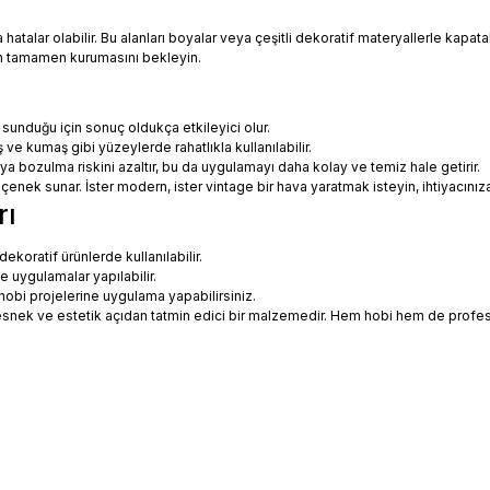
talar olabilir. Bu alanları boyalar veya çeşitli dekoratif materyallerle kapatabi
in tamamen kurumasını bekleyin.
 sunduğu için sonuç oldukça etkileyici olur.
 ve kumaş gibi yüzeylerde rahatlıkla kullanılabilir.
eya bozulma riskini azaltır, bu da uygulamayı daha kolay ve temiz hale getirir.
 seçenek sunar. İster modern, ister vintage bir hava yaratmak isteyin, ihtiyac
rı
koratif ürünlerde kullanılabilir.
ne uygulamalar yapılabilir.
hobi projelerine uygulama yapabilirsiniz.
ce esnek ve estetik açıdan tatmin edici bir malzemedir. Hem hobi hem de prof