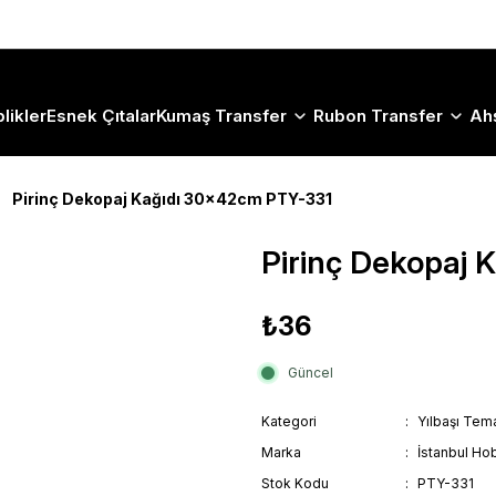
Size Özel "HG10" Koduyla Sepette Hemen %10 İndirimi Kaçırma
likler
Esnek Çıtalar
Kumaş Transfer
Rubon Transfer
Ah
Pirinç Dekopaj Kağıdı 30x42cm PTY-331
Pirinç Dekopaj
₺36
Güncel
Kategori
Yılbaşı Tema
Marka
İstanbul Hob
Stok Kodu
PTY-331