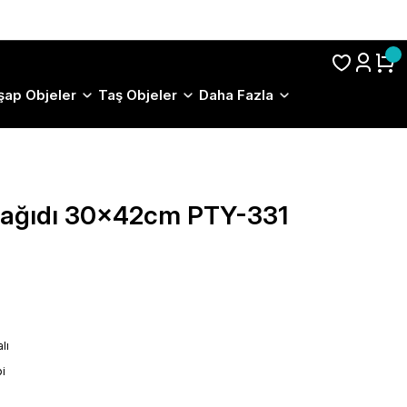
S.S.S.
şap Objeler
Taş Objeler
Daha Fazla
 Kağıdı 30x42cm PTY-331
lı
i