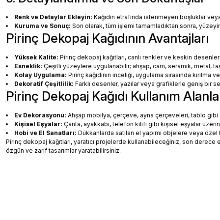
Renk ve Detaylar Ekleyin:
Kağıdın etrafında istenmeyen boşluklar veya ha
Kuruma ve Sonuç:
Son olarak, tüm işlemi tamamladıktan sonra, yüzey
Pirinç Dekopaj Kağıdının Avantajları
Yüksek Kalite:
Pirinç dekopaj kağıtları, canlı renkler ve keskin desenler
Esneklik:
Çeşitli yüzeylere uygulanabilir; ahşap, cam, seramik, metal, taş
Kolay Uygulama:
Pirinç kağıdının inceliği, uygulama sırasında kırılma v
Dekoratif Çeşitlilik:
Farklı desenler, yazılar veya grafiklerle geniş bir
Pirinç Dekopaj Kağıdı Kullanım Alanla
Ev Dekorasyonu:
Ahşap mobilya, çerçeve, ayna çerçeveleri, tablo gibi de
Kişisel Eşyalar:
Çanta, ayakkabı, telefon kılıfı gibi kişisel eşyalar üzeri
Hobi ve El Sanatları:
Dükkanlarda satılan el yapımı objelere veya özel 
Pirinç dekopaj kağıtları, yaratıcı projelerde kullanabileceğiniz, son dere
özgün ve zarif tasarımlar yaratabilirsiniz.