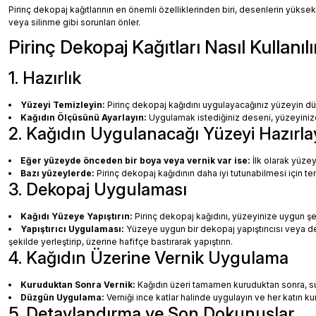
Pirinç dekopaj kağıtlarının en önemli özelliklerinden biri, desenlerin yüksek
veya silinme gibi sorunları önler.
Pirinç Dekopaj Kağıtları Nasıl Kullanılı
1. Hazırlık
Yüzeyi Temizleyin:
Pirinç dekopaj kağıdını uygulayacağınız yüzeyin dü
Kağıdın Ölçüsünü Ayarlayın:
Uygulamak istediğiniz deseni, yüzeyinize 
2. Kağıdın Uygulanacağı Yüzeyi Hazırla
Eğer yüzeyde önceden bir boya veya vernik var ise:
İlk olarak yüzey
Bazı yüzeylerde:
Pirinç dekopaj kağıdının daha iyi tutunabilmesi için te
3. Dekopaj Uygulaması
Kağıdı Yüzeye Yapıştırın:
Pirinç dekopaj kağıdını, yüzeyinize uygun ş
Yapıştırıcı Uygulaması:
Yüzeye uygun bir dekopaj yapıştırıcısı veya dec
şekilde yerleştirip, üzerine hafifçe bastırarak yapıştırın.
4. Kağıdın Üzerine Vernik Uygulama
Kuruduktan Sonra Vernik:
Kağıdın üzeri tamamen kuruduktan sonra, su b
Düzgün Uygulama:
Verniği ince katlar halinde uygulayın ve her katın k
5. Detaylandırma ve Son Dokunuşlar