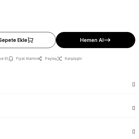
Sepete Ekle
Hemen Al
ye Et
Fiyat Alarmı
Paylaş
Karşılaştır