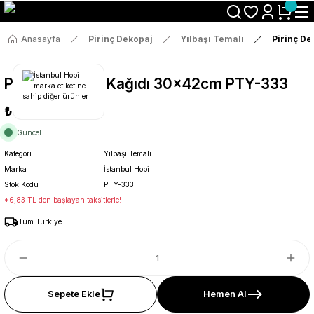
Size Özel "HG10" Koduyla Sepette Hemen %10 İndirimi Kaçırma
Anasayfa
Pirinç Dekopaj
Yılbaşı Temalı
Pirinç D
Pirinç Dekopaj Kağıdı 30x42cm PTY-333
₺36
Güncel
Kategori
Yılbaşı Temalı
Marka
İstanbul Hobi
Stok Kodu
PTY-333
*6,83 TL den başlayan taksitlerle!
Tüm Türkiye
Sepete Ekle
Hemen Al