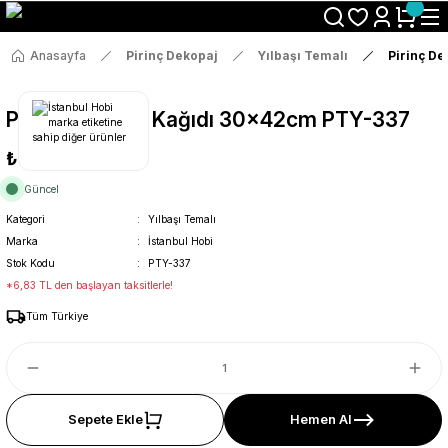
Size Özel "HG10" Koduyla Sepette Hemen %10 İndirimi Kaçırma
Anasayfa
Pirinç Dekopaj
Yılbaşı Temalı
Pirinç D
Pirinç Dekopaj Kağıdı 30x42cm PTY-337
₺36
Güncel
Kategori
Yılbaşı Temalı
Marka
İstanbul Hobi
Stok Kodu
PTY-337
*6,83 TL den başlayan taksitlerle!
Tüm Türkiye
Sepete Ekle
Hemen Al