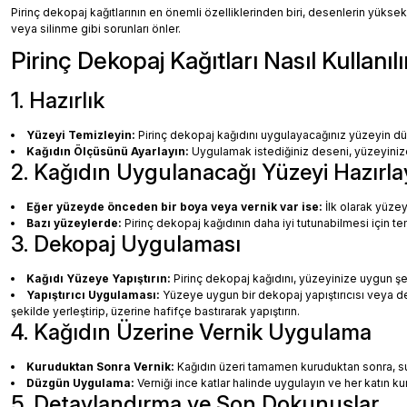
Pirinç dekopaj kağıtlarının en önemli özelliklerinden biri, desenlerin yüksek
veya silinme gibi sorunları önler.
Pirinç Dekopaj Kağıtları Nasıl Kullanılı
1. Hazırlık
Yüzeyi Temizleyin:
Pirinç dekopaj kağıdını uygulayacağınız yüzeyin dü
Kağıdın Ölçüsünü Ayarlayın:
Uygulamak istediğiniz deseni, yüzeyinize 
2. Kağıdın Uygulanacağı Yüzeyi Hazırla
Eğer yüzeyde önceden bir boya veya vernik var ise:
İlk olarak yüzey
Bazı yüzeylerde:
Pirinç dekopaj kağıdının daha iyi tutunabilmesi için te
3. Dekopaj Uygulaması
Kağıdı Yüzeye Yapıştırın:
Pirinç dekopaj kağıdını, yüzeyinize uygun ş
Yapıştırıcı Uygulaması:
Yüzeye uygun bir dekopaj yapıştırıcısı veya dec
şekilde yerleştirip, üzerine hafifçe bastırarak yapıştırın.
4. Kağıdın Üzerine Vernik Uygulama
Kuruduktan Sonra Vernik:
Kağıdın üzeri tamamen kuruduktan sonra, su b
Düzgün Uygulama:
Verniği ince katlar halinde uygulayın ve her katın k
5. Detaylandırma ve Son Dokunuşlar