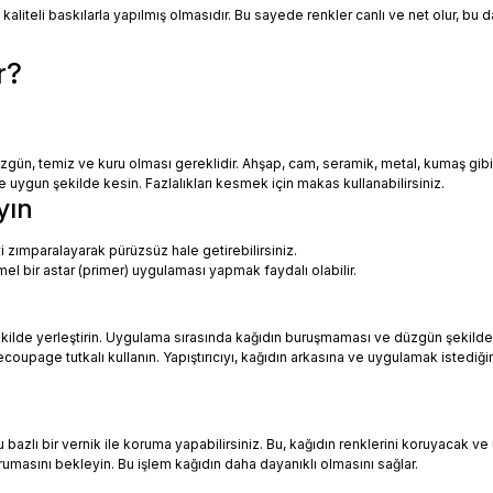
 kaliteli baskılarla yapılmış olmasıdır. Bu sayede renkler canlı ve net olur, bu
r?
zgün, temiz ve kuru olması gereklidir. Ahşap, cam, seramik, metal, kumaş gib
uygun şekilde kesin. Fazlalıkları kesmek için makas kullanabilirsiniz.
yın
i zımparalayarak pürüzsüz hale getirebilirsiniz.
mel bir astar (primer) uygulaması yapmak faydalı olabilir.
ekilde yerleştirin. Uygulama sırasında kağıdın buruşmaması ve düzgün şekilde
oupage tutkalı kullanın. Yapıştırıcıyı, kağıdın arkasına ve uygulamak istediği
azlı bir vernik ile koruma yapabilirsiniz. Bu, kağıdın renklerini koruyacak ve 
urumasını bekleyin. Bu işlem kağıdın daha dayanıklı olmasını sağlar.