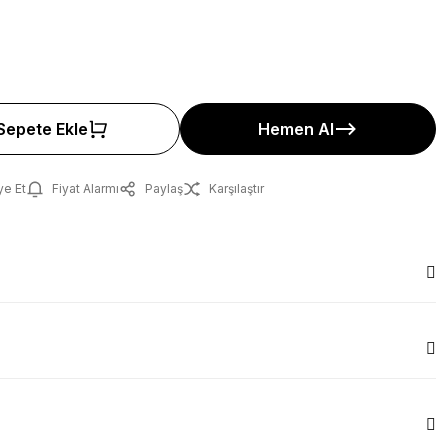
Sepete Ekle
Hemen Al
ye Et
Fiyat Alarmı
Paylaş
Karşılaştır