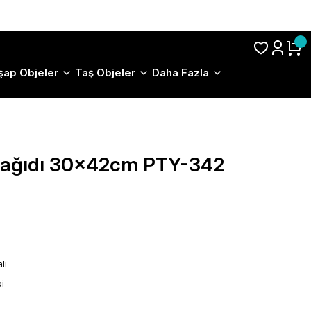
S.S.S.
şap Objeler
Taş Objeler
Daha Fazla
 Kağıdı 30x42cm PTY-342
lı
i