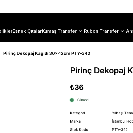
Size Özel "HG10" Koduyla Sepette Hemen %10 İndirimi Kaçırma
likler
Esnek Çıtalar
Kumaş Transfer
Rubon Transfer
Ah
Pirinç Dekopaj Kağıdı 30x42cm PTY-342
Pirinç Dekopaj
₺36
Güncel
Kategori
Yılbaşı Tema
Marka
İstanbul Hob
Stok Kodu
PTY-342