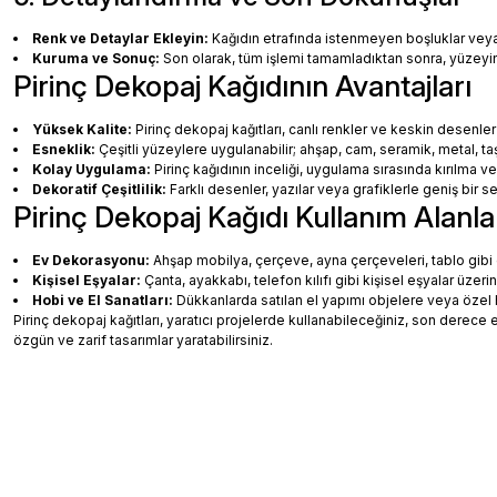
Renk ve Detaylar Ekleyin:
Kağıdın etrafında istenmeyen boşluklar veya ha
Kuruma ve Sonuç:
Son olarak, tüm işlemi tamamladıktan sonra, yüzey
Pirinç Dekopaj Kağıdının Avantajları
Yüksek Kalite:
Pirinç dekopaj kağıtları, canlı renkler ve keskin desenler
Esneklik:
Çeşitli yüzeylere uygulanabilir; ahşap, cam, seramik, metal, taş
Kolay Uygulama:
Pirinç kağıdının inceliği, uygulama sırasında kırılma v
Dekoratif Çeşitlilik:
Farklı desenler, yazılar veya grafiklerle geniş bir
Pirinç Dekopaj Kağıdı Kullanım Alanla
Ev Dekorasyonu:
Ahşap mobilya, çerçeve, ayna çerçeveleri, tablo gibi de
Kişisel Eşyalar:
Çanta, ayakkabı, telefon kılıfı gibi kişisel eşyalar üzeri
Hobi ve El Sanatları:
Dükkanlarda satılan el yapımı objelere veya özel 
Pirinç dekopaj kağıtları, yaratıcı projelerde kullanabileceğiniz, son dere
özgün ve zarif tasarımlar yaratabilirsiniz.