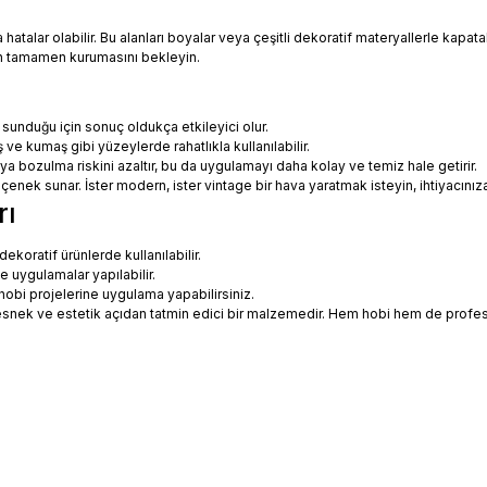
talar olabilir. Bu alanları boyalar veya çeşitli dekoratif materyallerle kapatabi
in tamamen kurumasını bekleyin.
 sunduğu için sonuç oldukça etkileyici olur.
 ve kumaş gibi yüzeylerde rahatlıkla kullanılabilir.
eya bozulma riskini azaltır, bu da uygulamayı daha kolay ve temiz hale getirir.
 seçenek sunar. İster modern, ister vintage bir hava yaratmak isteyin, ihtiyac
rı
koratif ürünlerde kullanılabilir.
ne uygulamalar yapılabilir.
hobi projelerine uygulama yapabilirsiniz.
ce esnek ve estetik açıdan tatmin edici bir malzemedir. Hem hobi hem de prof