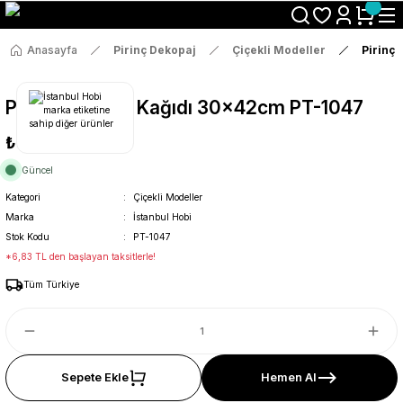
Size Özel "HG10" Koduyla Sepette Hemen %10 İndirimi Kaçırma
Anasayfa
Pirinç Dekopaj
Çiçekli Modeller
Pirinç
Pirinç Dekopaj Kağıdı 30x42cm PT-1047
₺36
Güncel
Kategori
Çiçekli Modeller
Marka
İstanbul Hobi
Stok Kodu
PT-1047
*6,83 TL den başlayan taksitlerle!
Tüm Türkiye
Sepete Ekle
Hemen Al