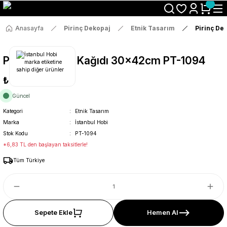
Size Özel "HG10" Koduyla Sepette Hemen %10 İndirimi Kaçırma
Anasayfa
Pirinç Dekopaj
Etnik Tasarım
Pirinç De
Pirinç Dekopaj Kağıdı 30x42cm PT-1094
₺36
Güncel
Kategori
Etnik Tasarım
Marka
İstanbul Hobi
Stok Kodu
PT-1094
*6,83 TL den başlayan taksitlerle!
Tüm Türkiye
Sepete Ekle
Hemen Al