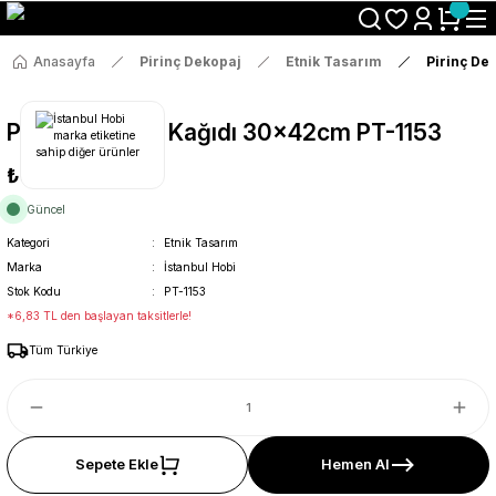
Size Özel "HG10" Koduyla Sepette Hemen %10 İndirimi Kaçırma
Anasayfa
Pirinç Dekopaj
Etnik Tasarım
Pirinç De
Pirinç Dekopaj Kağıdı 30x42cm PT-1153
₺36
Güncel
Kategori
Etnik Tasarım
Marka
İstanbul Hobi
Stok Kodu
PT-1153
*6,83 TL den başlayan taksitlerle!
Tüm Türkiye
Sepete Ekle
Hemen Al