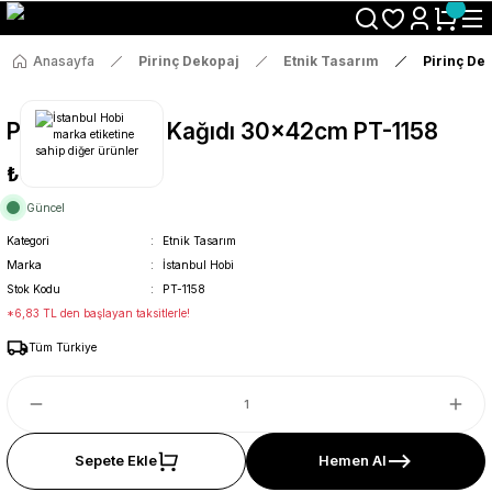
Size Özel "HG10" Koduyla Sepette Hemen %10 İndirimi Kaçırma
Anasayfa
Pirinç Dekopaj
Etnik Tasarım
Pirinç De
Pirinç Dekopaj Kağıdı 30x42cm PT-1158
₺36
Güncel
Kategori
Etnik Tasarım
Marka
İstanbul Hobi
Stok Kodu
PT-1158
*6,83 TL den başlayan taksitlerle!
Tüm Türkiye
Sepete Ekle
Hemen Al