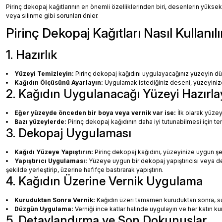
Pirinç dekopaj kağıtlarının en önemli özelliklerinden biri, desenlerin yüksek
veya silinme gibi sorunları önler.
Pirinç Dekopaj Kağıtları Nasıl Kullanılı
1. Hazırlık
Yüzeyi Temizleyin:
Pirinç dekopaj kağıdını uygulayacağınız yüzeyin dü
Kağıdın Ölçüsünü Ayarlayın:
Uygulamak istediğiniz deseni, yüzeyinize 
2. Kağıdın Uygulanacağı Yüzeyi Hazırla
Eğer yüzeyde önceden bir boya veya vernik var ise:
İlk olarak yüzey
Bazı yüzeylerde:
Pirinç dekopaj kağıdının daha iyi tutunabilmesi için te
3. Dekopaj Uygulaması
Kağıdı Yüzeye Yapıştırın:
Pirinç dekopaj kağıdını, yüzeyinize uygun ş
Yapıştırıcı Uygulaması:
Yüzeye uygun bir dekopaj yapıştırıcısı veya dec
şekilde yerleştirip, üzerine hafifçe bastırarak yapıştırın.
4. Kağıdın Üzerine Vernik Uygulama
Kuruduktan Sonra Vernik:
Kağıdın üzeri tamamen kuruduktan sonra, su b
Düzgün Uygulama:
Verniği ince katlar halinde uygulayın ve her katın k
5. Detaylandırma ve Son Dokunuşlar