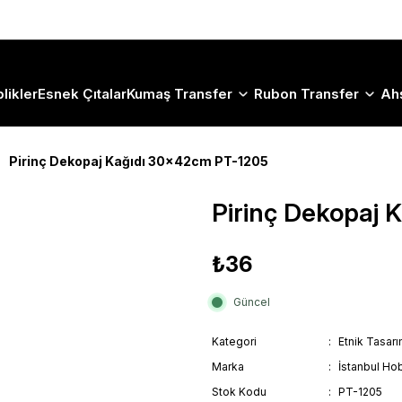
Size Özel "HG10" Koduyla Sepette Hemen %10 İndirimi Kaçırma
likler
Esnek Çıtalar
Kumaş Transfer
Rubon Transfer
Ah
Pirinç Dekopaj Kağıdı 30x42cm PT-1205
Pirinç Dekopaj
₺36
Güncel
Kategori
Etnik Tasar
Marka
İstanbul Hob
Stok Kodu
PT-1205