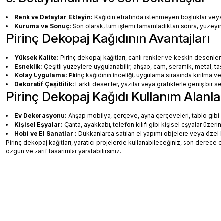
Renk ve Detaylar Ekleyin:
Kağıdın etrafında istenmeyen boşluklar veya ha
Kuruma ve Sonuç:
Son olarak, tüm işlemi tamamladıktan sonra, yüzey
Pirinç Dekopaj Kağıdının Avantajları
Yüksek Kalite:
Pirinç dekopaj kağıtları, canlı renkler ve keskin desenler
Esneklik:
Çeşitli yüzeylere uygulanabilir; ahşap, cam, seramik, metal, taş
Kolay Uygulama:
Pirinç kağıdının inceliği, uygulama sırasında kırılma v
Dekoratif Çeşitlilik:
Farklı desenler, yazılar veya grafiklerle geniş bir
Pirinç Dekopaj Kağıdı Kullanım Alanla
Ev Dekorasyonu:
Ahşap mobilya, çerçeve, ayna çerçeveleri, tablo gibi de
Kişisel Eşyalar:
Çanta, ayakkabı, telefon kılıfı gibi kişisel eşyalar üzeri
Hobi ve El Sanatları:
Dükkanlarda satılan el yapımı objelere veya özel 
Pirinç dekopaj kağıtları, yaratıcı projelerde kullanabileceğiniz, son dere
özgün ve zarif tasarımlar yaratabilirsiniz.