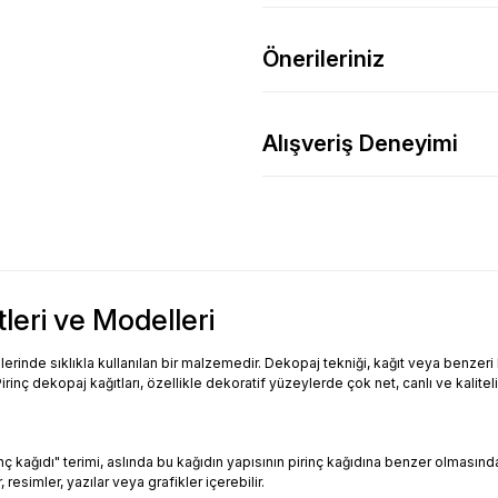
Önerileriniz
Alışveriş Deneyimi
tleri ve Modelleri
inde sıklıkla kullanılan bir malzemedir. Dekopaj tekniği, kağıt veya benzeri bi
Pirinç dekopaj kağıtları, özellikle dekoratif yüzeylerde çok net, canlı ve kalitel
Pirinç kağıdı" terimi, aslında bu kağıdın yapısının pirinç kağıdına benzer olması
resimler, yazılar veya grafikler içerebilir.