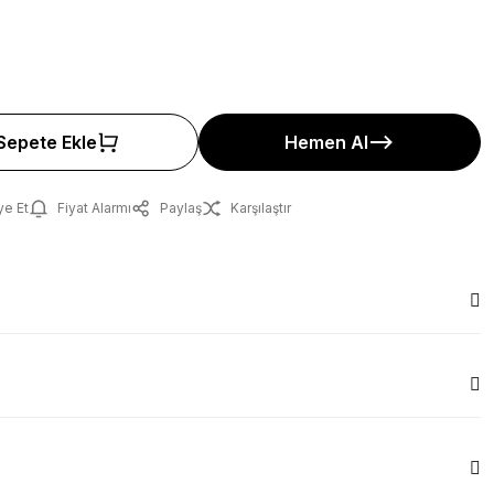
Sepete Ekle
Hemen Al
ye Et
Fiyat Alarmı
Paylaş
Karşılaştır