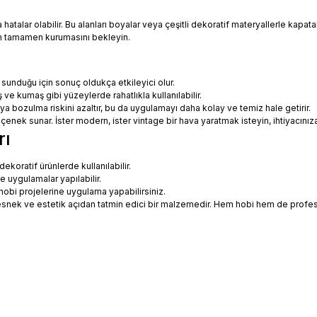
talar olabilir. Bu alanları boyalar veya çeşitli dekoratif materyallerle kapatabi
in tamamen kurumasını bekleyin.
 sunduğu için sonuç oldukça etkileyici olur.
 ve kumaş gibi yüzeylerde rahatlıkla kullanılabilir.
eya bozulma riskini azaltır, bu da uygulamayı daha kolay ve temiz hale getirir.
 seçenek sunar. İster modern, ister vintage bir hava yaratmak isteyin, ihtiyac
rı
koratif ürünlerde kullanılabilir.
ne uygulamalar yapılabilir.
hobi projelerine uygulama yapabilirsiniz.
ce esnek ve estetik açıdan tatmin edici bir malzemedir. Hem hobi hem de prof