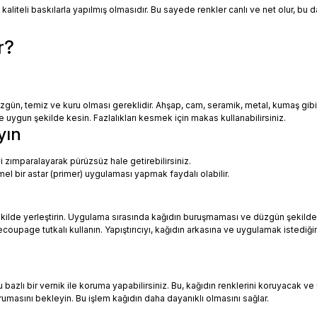
 kaliteli baskılarla yapılmış olmasıdır. Bu sayede renkler canlı ve net olur, bu
r?
zgün, temiz ve kuru olması gereklidir. Ahşap, cam, seramik, metal, kumaş gib
uygun şekilde kesin. Fazlalıkları kesmek için makas kullanabilirsiniz.
yın
i zımparalayarak pürüzsüz hale getirebilirsiniz.
mel bir astar (primer) uygulaması yapmak faydalı olabilir.
ekilde yerleştirin. Uygulama sırasında kağıdın buruşmaması ve düzgün şekilde
oupage tutkalı kullanın. Yapıştırıcıyı, kağıdın arkasına ve uygulamak istediği
azlı bir vernik ile koruma yapabilirsiniz. Bu, kağıdın renklerini koruyacak ve 
urumasını bekleyin. Bu işlem kağıdın daha dayanıklı olmasını sağlar.