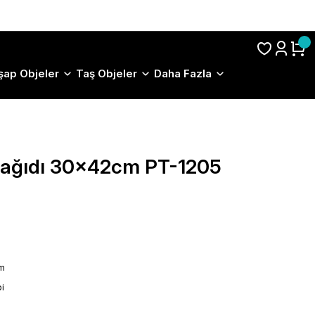
S.S.S.
şap Objeler
Taş Objeler
Daha Fazla
 Kağıdı 30x42cm PT-1205
ım
i