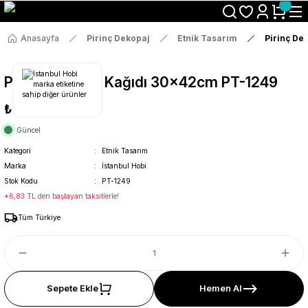
Size Özel "HG10" Koduyla Sepette Hemen %10 İndirimi Kaçırma
Anasayfa
Pirinç Dekopaj
Etnik Tasarım
Pirinç De
Pirinç Dekopaj Kağıdı 30x42cm PT-1249
₺36
Güncel
Kategori
Etnik Tasarım
Marka
İstanbul Hobi
Stok Kodu
PT-1249
*6,83 TL den başlayan taksitlerle!
Tüm Türkiye
Sepete Ekle
Hemen Al