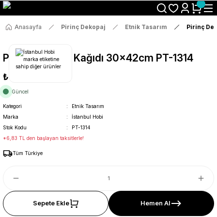
Size Özel "HG10" Koduyla Sepette Hemen %10 İndirimi Kaçırma
Anasayfa
Pirinç Dekopaj
Etnik Tasarım
Pirinç De
Pirinç Dekopaj Kağıdı 30x42cm PT-1314
₺36
Güncel
Kategori
Etnik Tasarım
Marka
İstanbul Hobi
Stok Kodu
PT-1314
*6,83 TL den başlayan taksitlerle!
Tüm Türkiye
Sepete Ekle
Hemen Al