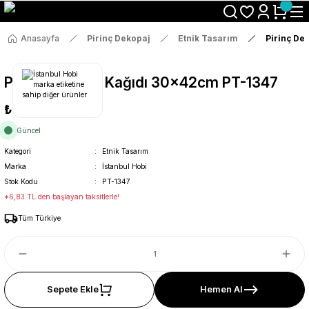
Size Özel "HG10" Koduyla Sepette Hemen %10 İndirimi Kaçırma
Anasayfa
Pirinç Dekopaj
Etnik Tasarım
Pirinç De
Pirinç Dekopaj Kağıdı 30x42cm PT-1347
₺36
Güncel
Kategori
Etnik Tasarım
Marka
İstanbul Hobi
Stok Kodu
PT-1347
*6,83 TL den başlayan taksitlerle!
Tüm Türkiye
Sepete Ekle
Hemen Al