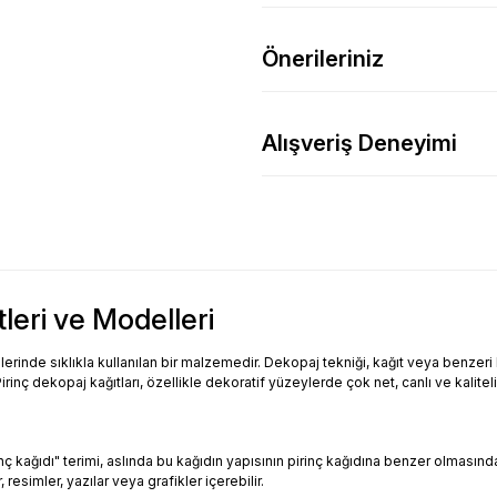
Önerileriniz
Alışveriş Deneyimi
tleri ve Modelleri
inde sıklıkla kullanılan bir malzemedir. Dekopaj tekniği, kağıt veya benzeri bi
Pirinç dekopaj kağıtları, özellikle dekoratif yüzeylerde çok net, canlı ve kalitel
Pirinç kağıdı" terimi, aslında bu kağıdın yapısının pirinç kağıdına benzer olması
resimler, yazılar veya grafikler içerebilir.