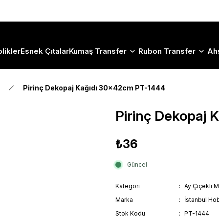
Size Özel "HG10" Koduyla Sepette Hemen %10 İndirimi Kaçırma
likler
Esnek Çıtalar
Kumaş Transfer
Rubon Transfer
Ah
Pirinç Dekopaj Kağıdı 30x42cm PT-1444
Pirinç Dekopaj
₺36
Güncel
Kategori
Ay Çiçekli M
Marka
İstanbul Hob
Stok Kodu
PT-1444