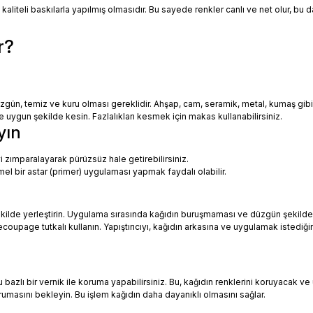
 kaliteli baskılarla yapılmış olmasıdır. Bu sayede renkler canlı ve net olur, bu
r?
zgün, temiz ve kuru olması gereklidir. Ahşap, cam, seramik, metal, kumaş gib
uygun şekilde kesin. Fazlalıkları kesmek için makas kullanabilirsiniz.
yın
i zımparalayarak pürüzsüz hale getirebilirsiniz.
mel bir astar (primer) uygulaması yapmak faydalı olabilir.
ekilde yerleştirin. Uygulama sırasında kağıdın buruşmaması ve düzgün şekilde
oupage tutkalı kullanın. Yapıştırıcıyı, kağıdın arkasına ve uygulamak istediği
azlı bir vernik ile koruma yapabilirsiniz. Bu, kağıdın renklerini koruyacak ve 
urumasını bekleyin. Bu işlem kağıdın daha dayanıklı olmasını sağlar.