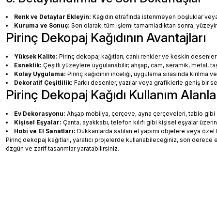
Renk ve Detaylar Ekleyin:
Kağıdın etrafında istenmeyen boşluklar veya ha
Kuruma ve Sonuç:
Son olarak, tüm işlemi tamamladıktan sonra, yüzey
Pirinç Dekopaj Kağıdının Avantajları
Yüksek Kalite:
Pirinç dekopaj kağıtları, canlı renkler ve keskin desenler
Esneklik:
Çeşitli yüzeylere uygulanabilir; ahşap, cam, seramik, metal, taş
Kolay Uygulama:
Pirinç kağıdının inceliği, uygulama sırasında kırılma v
Dekoratif Çeşitlilik:
Farklı desenler, yazılar veya grafiklerle geniş bir
Pirinç Dekopaj Kağıdı Kullanım Alanla
Ev Dekorasyonu:
Ahşap mobilya, çerçeve, ayna çerçeveleri, tablo gibi de
Kişisel Eşyalar:
Çanta, ayakkabı, telefon kılıfı gibi kişisel eşyalar üzeri
Hobi ve El Sanatları:
Dükkanlarda satılan el yapımı objelere veya özel 
Pirinç dekopaj kağıtları, yaratıcı projelerde kullanabileceğiniz, son dere
özgün ve zarif tasarımlar yaratabilirsiniz.