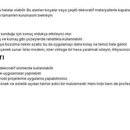
talar olabilir. Bu alanları boyalar veya çeşitli dekoratif materyallerle kapatabi
in tamamen kurumasını bekleyin.
 sunduğu için sonuç oldukça etkileyici olur.
 ve kumaş gibi yüzeylerde rahatlıkla kullanılabilir.
eya bozulma riskini azaltır, bu da uygulamayı daha kolay ve temiz hale getirir.
 seçenek sunar. İster modern, ister vintage bir hava yaratmak isteyin, ihtiyac
rı
koratif ürünlerde kullanılabilir.
ne uygulamalar yapılabilir.
hobi projelerine uygulama yapabilirsiniz.
ce esnek ve estetik açıdan tatmin edici bir malzemedir. Hem hobi hem de prof