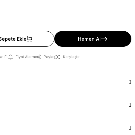
Sepete Ekle
Hemen Al
ye Et
Fiyat Alarmı
Paylaş
Karşılaştır