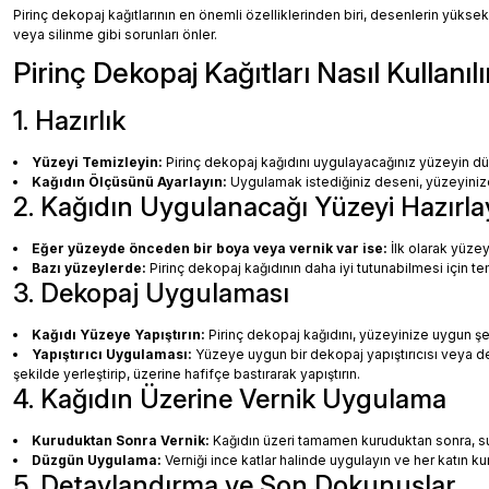
Pirinç dekopaj kağıtlarının en önemli özelliklerinden biri, desenlerin yüksek
veya silinme gibi sorunları önler.
Pirinç Dekopaj Kağıtları Nasıl Kullanılı
1. Hazırlık
Yüzeyi Temizleyin:
Pirinç dekopaj kağıdını uygulayacağınız yüzeyin dü
Kağıdın Ölçüsünü Ayarlayın:
Uygulamak istediğiniz deseni, yüzeyinize 
2. Kağıdın Uygulanacağı Yüzeyi Hazırla
Eğer yüzeyde önceden bir boya veya vernik var ise:
İlk olarak yüzey
Bazı yüzeylerde:
Pirinç dekopaj kağıdının daha iyi tutunabilmesi için te
3. Dekopaj Uygulaması
Kağıdı Yüzeye Yapıştırın:
Pirinç dekopaj kağıdını, yüzeyinize uygun ş
Yapıştırıcı Uygulaması:
Yüzeye uygun bir dekopaj yapıştırıcısı veya dec
şekilde yerleştirip, üzerine hafifçe bastırarak yapıştırın.
4. Kağıdın Üzerine Vernik Uygulama
Kuruduktan Sonra Vernik:
Kağıdın üzeri tamamen kuruduktan sonra, su b
Düzgün Uygulama:
Verniği ince katlar halinde uygulayın ve her katın k
5. Detaylandırma ve Son Dokunuşlar