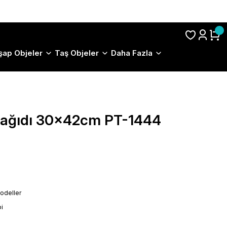
S.S.S.
şap Objeler
Taş Objeler
Daha Fazla
 Kağıdı 30x42cm PT-1444
odeller
i