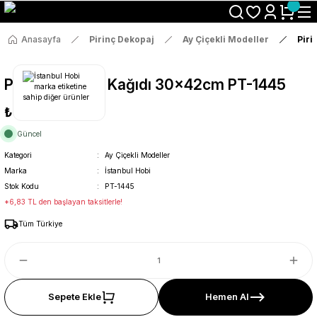
Size Özel "HG10" Koduyla Sepette Hemen %10 İndirimi Kaçırma
Anasayfa
Pirinç Dekopaj
Ay Çiçekli Modeller
Piri
Pirinç Dekopaj Kağıdı 30x42cm PT-1445
₺36
Güncel
Kategori
Ay Çiçekli Modeller
Marka
İstanbul Hobi
Stok Kodu
PT-1445
*6,83 TL den başlayan taksitlerle!
Tüm Türkiye
Sepete Ekle
Hemen Al