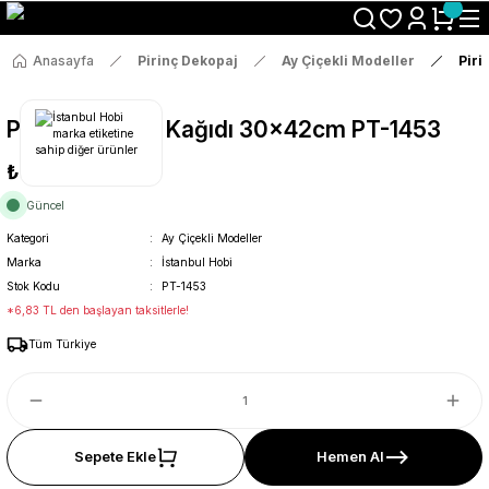
Size Özel "HG10" Koduyla Sepette Hemen %10 İndirimi Kaçırma
Anasayfa
Pirinç Dekopaj
Ay Çiçekli Modeller
Piri
Pirinç Dekopaj Kağıdı 30x42cm PT-1453
₺36
Güncel
Kategori
Ay Çiçekli Modeller
Marka
İstanbul Hobi
Stok Kodu
PT-1453
*6,83 TL den başlayan taksitlerle!
Tüm Türkiye
Sepete Ekle
Hemen Al