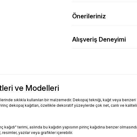
Önerileriniz
Alışveriş Deneyimi
tleri ve Modelleri
inde sıklıkla kullanılan bir malzemedir. Dekopaj tekniği, kağıt veya benzeri bi
Pirinç dekopaj kağıtları, özellikle dekoratif yüzeylerde çok net, canlı ve kalitel
Pirinç kağıdı" terimi, aslında bu kağıdın yapısının pirinç kağıdına benzer olması
resimler, yazılar veya grafikler içerebilir.