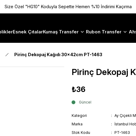
Size Özel "HG10" Koduyla Sepette Hemen %10 İndirimi Kaçırma
likler
Esnek Çıtalar
Kumaş Transfer
Rubon Transfer
Ah
Pirinç Dekopaj Kağıdı 30x42cm PT-1463
Pirinç Dekopaj
₺36
Güncel
Kategori
Ay Çiçekli M
Marka
İstanbul Hob
Stok Kodu
PT-1463