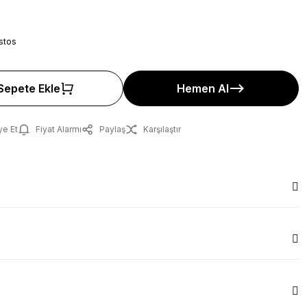
stos
Sepete Ekle
Hemen Al
ye Et
Fiyat Alarmı
Paylaş
Karşılaştır