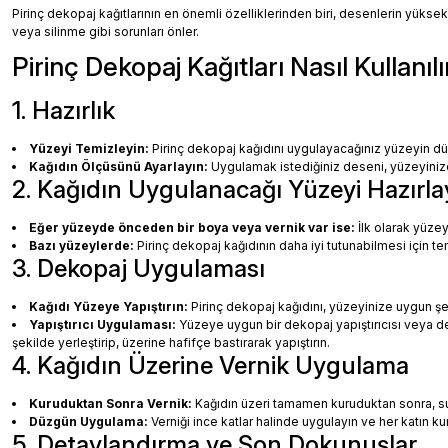
Pirinç dekopaj kağıtlarının en önemli özelliklerinden biri, desenlerin yüksek
veya silinme gibi sorunları önler.
Pirinç Dekopaj Kağıtları Nasıl Kullanılı
1. Hazırlık
Yüzeyi Temizleyin:
Pirinç dekopaj kağıdını uygulayacağınız yüzeyin dü
Kağıdın Ölçüsünü Ayarlayın:
Uygulamak istediğiniz deseni, yüzeyinize 
2. Kağıdın Uygulanacağı Yüzeyi Hazırla
Eğer yüzeyde önceden bir boya veya vernik var ise:
İlk olarak yüzey
Bazı yüzeylerde:
Pirinç dekopaj kağıdının daha iyi tutunabilmesi için te
3. Dekopaj Uygulaması
Kağıdı Yüzeye Yapıştırın:
Pirinç dekopaj kağıdını, yüzeyinize uygun ş
Yapıştırıcı Uygulaması:
Yüzeye uygun bir dekopaj yapıştırıcısı veya dec
şekilde yerleştirip, üzerine hafifçe bastırarak yapıştırın.
4. Kağıdın Üzerine Vernik Uygulama
Kuruduktan Sonra Vernik:
Kağıdın üzeri tamamen kuruduktan sonra, su b
Düzgün Uygulama:
Verniği ince katlar halinde uygulayın ve her katın k
5. Detaylandırma ve Son Dokunuşlar