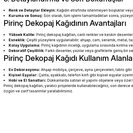
Renk ve Detaylar Ekleyin:
Kağıdın etrafında istenmeyen boşluklar veya ha
Kuruma ve Sonuç:
Son olarak, tüm işlemi tamamladıktan sonra, yüzey
Pirinç Dekopaj Kağıdının Avantajları
Yüksek Kalite:
Pirinç dekopaj kağıtları, canlı renkler ve keskin desenler
Esneklik:
Çeşitli yüzeylere uygulanabilir; ahşap, cam, seramik, metal, taş
Kolay Uygulama:
Pirinç kağıdının inceliği, uygulama sırasında kırılma v
Dekoratif Çeşitlilik:
Farklı desenler, yazılar veya grafiklerle geniş bir
Pirinç Dekopaj Kağıdı Kullanım Alanla
Ev Dekorasyonu:
Ahşap mobilya, çerçeve, ayna çerçeveleri, tablo gibi de
Kişisel Eşyalar:
Çanta, ayakkabı, telefon kılıfı gibi kişisel eşyalar üzeri
Hobi ve El Sanatları:
Dükkanlarda satılan el yapımı objelere veya özel 
Pirinç dekopaj kağıtları, yaratıcı projelerde kullanabileceğiniz, son dere
özgün ve zarif tasarımlar yaratabilirsiniz.