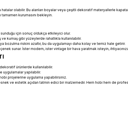
talar olabilir. Bu alanları boyalar veya çeşitli dekoratif materyallerle kapatabi
in tamamen kurumasını bekleyin.
 sunduğu için sonuç oldukça etkileyici olur.
 ve kumaş gibi yüzeylerde rahatlıkla kullanılabilir.
eya bozulma riskini azaltır, bu da uygulamayı daha kolay ve temiz hale getirir.
 seçenek sunar. İster modern, ister vintage bir hava yaratmak isteyin, ihtiyac
rı
koratif ürünlerde kullanılabilir.
ne uygulamalar yapılabilir.
hobi projelerine uygulama yapabilirsiniz.
ce esnek ve estetik açıdan tatmin edici bir malzemedir. Hem hobi hem de prof