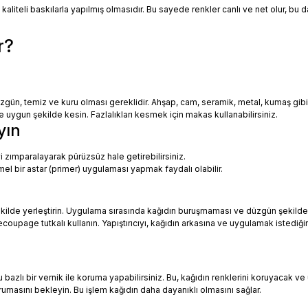
 kaliteli baskılarla yapılmış olmasıdır. Bu sayede renkler canlı ve net olur, bu
r?
zgün, temiz ve kuru olması gereklidir. Ahşap, cam, seramik, metal, kumaş gib
uygun şekilde kesin. Fazlalıkları kesmek için makas kullanabilirsiniz.
yın
i zımparalayarak pürüzsüz hale getirebilirsiniz.
mel bir astar (primer) uygulaması yapmak faydalı olabilir.
ekilde yerleştirin. Uygulama sırasında kağıdın buruşmaması ve düzgün şekilde
oupage tutkalı kullanın. Yapıştırıcıyı, kağıdın arkasına ve uygulamak istediği
azlı bir vernik ile koruma yapabilirsiniz. Bu, kağıdın renklerini koruyacak ve 
urumasını bekleyin. Bu işlem kağıdın daha dayanıklı olmasını sağlar.