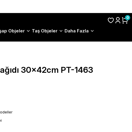
S.S.S.
0
şap Objeler
Taş Objeler
Daha Fazla
 Kağıdı 30x42cm PT-1463
odeller
i