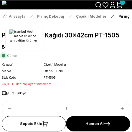
Size Özel "HG10" Koduyla Sepette Hemen %10 İndirimi Kaçırma
Anasayfa
Pirinç Dekopaj
Çiçekli Modeller
Pirinç
Pirinç Dekopaj Kağıdı 30x42cm PT-1505
₺36
Güncel
Kategori
Çiçekli Modeller
Marka
İstanbul Hobi
Stok Kodu
PT-1505
*6,83 TL den başlayan taksitlerle!
Tüm Türkiye
Sepete Ekle
Hemen Al