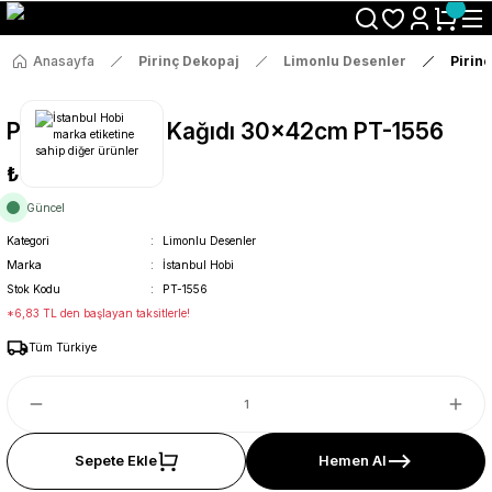
Size Özel "HG10" Koduyla Sepette Hemen %10 İndirimi Kaçırma
Anasayfa
Pirinç Dekopaj
Limonlu Desenler
Pirin
Pirinç Dekopaj Kağıdı 30x42cm PT-1556
₺36
Güncel
Kategori
Limonlu Desenler
Marka
İstanbul Hobi
Stok Kodu
PT-1556
*6,83 TL den başlayan taksitlerle!
Tüm Türkiye
Sepete Ekle
Hemen Al