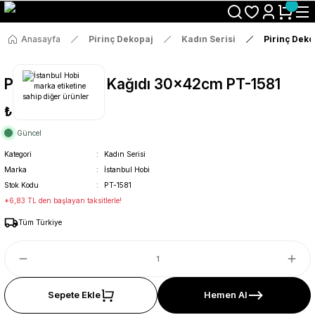
Size Özel "HG10" Koduyla Sepette Hemen %10 İndirimi Kaçırma
Anasayfa
Pirinç Dekopaj
Kadın Serisi
Pirinç Dek
Pirinç Dekopaj Kağıdı 30x42cm PT-1581
₺36
Güncel
Kategori
Kadın Serisi
Marka
İstanbul Hobi
Stok Kodu
PT-1581
*6,83 TL den başlayan taksitlerle!
Tüm Türkiye
Sepete Ekle
Hemen Al