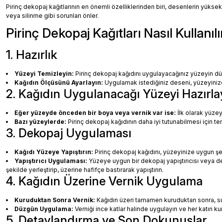
Pirinç dekopaj kağıtlarının en önemli özelliklerinden biri, desenlerin yüksek
veya silinme gibi sorunları önler.
Pirinç Dekopaj Kağıtları Nasıl Kullanılı
1. Hazırlık
Yüzeyi Temizleyin:
Pirinç dekopaj kağıdını uygulayacağınız yüzeyin dü
Kağıdın Ölçüsünü Ayarlayın:
Uygulamak istediğiniz deseni, yüzeyinize 
2. Kağıdın Uygulanacağı Yüzeyi Hazırla
Eğer yüzeyde önceden bir boya veya vernik var ise:
İlk olarak yüzey
Bazı yüzeylerde:
Pirinç dekopaj kağıdının daha iyi tutunabilmesi için te
3. Dekopaj Uygulaması
Kağıdı Yüzeye Yapıştırın:
Pirinç dekopaj kağıdını, yüzeyinize uygun ş
Yapıştırıcı Uygulaması:
Yüzeye uygun bir dekopaj yapıştırıcısı veya dec
şekilde yerleştirip, üzerine hafifçe bastırarak yapıştırın.
4. Kağıdın Üzerine Vernik Uygulama
Kuruduktan Sonra Vernik:
Kağıdın üzeri tamamen kuruduktan sonra, su b
Düzgün Uygulama:
Verniği ince katlar halinde uygulayın ve her katın k
5. Detaylandırma ve Son Dokunuşlar