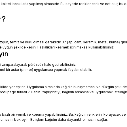
 kaliteli baskılarla yapılmış olmasıdır. Bu sayede renkler canlı ve net olur, bu
r?
zgün, temiz ve kuru olması gereklidir. Ahşap, cam, seramik, metal, kumaş gib
uygun şekilde kesin. Fazlalıkları kesmek için makas kullanabilirsiniz.
yın
i zımparalayarak pürüzsüz hale getirebilirsiniz.
mel bir astar (primer) uygulaması yapmak faydalı olabilir.
ekilde yerleştirin. Uygulama sırasında kağıdın buruşmaması ve düzgün şekilde
oupage tutkalı kullanın. Yapıştırıcıyı, kağıdın arkasına ve uygulamak istediği
azlı bir vernik ile koruma yapabilirsiniz. Bu, kağıdın renklerini koruyacak ve 
urumasını bekleyin. Bu işlem kağıdın daha dayanıklı olmasını sağlar.