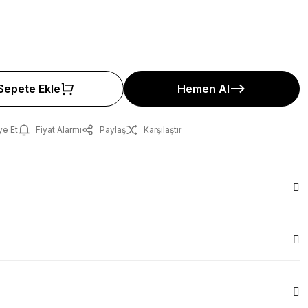
Sepete Ekle
Hemen Al
ye Et
Fiyat Alarmı
Paylaş
Karşılaştır