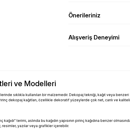
Önerileriniz
Alışveriş Deneyimi
tleri ve Modelleri
inde sıklıkla kullanılan bir malzemedir. Dekopaj tekniği, kağıt veya benzeri bi
Pirinç dekopaj kağıtları, özellikle dekoratif yüzeylerde çok net, canlı ve kalitel
Pirinç kağıdı" terimi, aslında bu kağıdın yapısının pirinç kağıdına benzer olması
resimler, yazılar veya grafikler içerebilir.