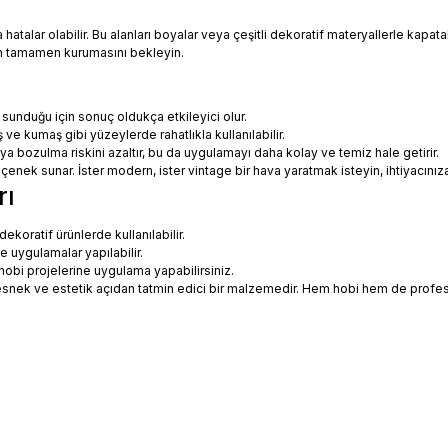
talar olabilir. Bu alanları boyalar veya çeşitli dekoratif materyallerle kapatabi
in tamamen kurumasını bekleyin.
 sunduğu için sonuç oldukça etkileyici olur.
 ve kumaş gibi yüzeylerde rahatlıkla kullanılabilir.
eya bozulma riskini azaltır, bu da uygulamayı daha kolay ve temiz hale getirir.
 seçenek sunar. İster modern, ister vintage bir hava yaratmak isteyin, ihtiyac
rı
koratif ürünlerde kullanılabilir.
ne uygulamalar yapılabilir.
hobi projelerine uygulama yapabilirsiniz.
ce esnek ve estetik açıdan tatmin edici bir malzemedir. Hem hobi hem de prof