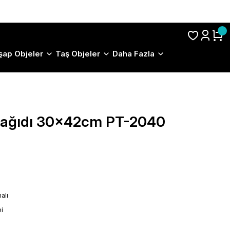
S.S.S.
şap Objeler
Taş Objeler
Daha Fazla
 Kağıdı 30x42cm PT-2040
alı
i