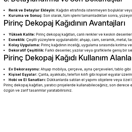
Renk ve Detaylar Ekleyin:
Kağıdın etrafında istenmeyen boşluklar veya ha
Kuruma ve Sonuç:
Son olarak, tüm işlemi tamamladıktan sonra, yüzey
Pirinç Dekopaj Kağıdının Avantajları
Yüksek Kalite:
Pirinç dekopaj kağıtları, canlı renkler ve keskin desenler
Esneklik:
Çeşitli yüzeylere uygulanabilir; ahşap, cam, seramik, metal, taş
Kolay Uygulama:
Pirinç kağıdının inceliği, uygulama sırasında kırılma v
Dekoratif Çeşitlilik:
Farklı desenler, yazılar veya grafiklerle geniş bir
Pirinç Dekopaj Kağıdı Kullanım Alanla
Ev Dekorasyonu:
Ahşap mobilya, çerçeve, ayna çerçeveleri, tablo gibi de
Kişisel Eşyalar:
Çanta, ayakkabı, telefon kılıfı gibi kişisel eşyalar üzeri
Hobi ve El Sanatları:
Dükkanlarda satılan el yapımı objelere veya özel 
Pirinç dekopaj kağıtları, yaratıcı projelerde kullanabileceğiniz, son dere
özgün ve zarif tasarımlar yaratabilirsiniz.