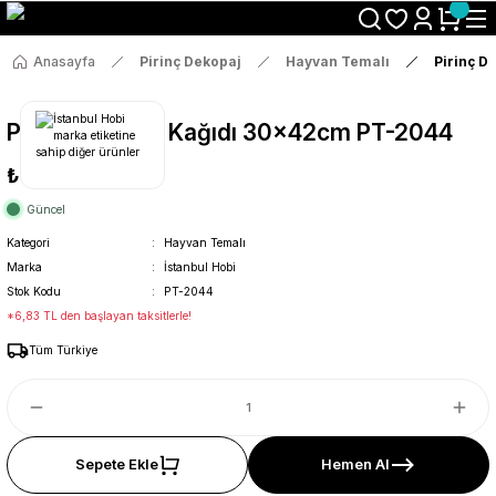
Size Özel "HG10" Koduyla Sepette Hemen %10 İndirimi Kaçırma
Anasayfa
Pirinç Dekopaj
Hayvan Temalı
Pirinç D
Pirinç Dekopaj Kağıdı 30x42cm PT-2044
₺36
Güncel
Kategori
Hayvan Temalı
Marka
İstanbul Hobi
Stok Kodu
PT-2044
*6,83 TL den başlayan taksitlerle!
Tüm Türkiye
Sepete Ekle
Hemen Al