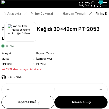
Size Özel "HG10" Koduyla Sepette Hemen %10 İndirimi Kaçırma
Anasayfa
Pirinç Dekopaj
Hayvan Temalı
Pirinç D
Pirinç Dekopaj Kağıdı 30x42cm PT-2053
₺36
Güncel
Kategori
Hayvan Temalı
Marka
İstanbul Hobi
Stok Kodu
PT-2053
*6,83 TL den başlayan taksitlerle!
Tüm Türkiye
Sepete Ekle
Hemen Al