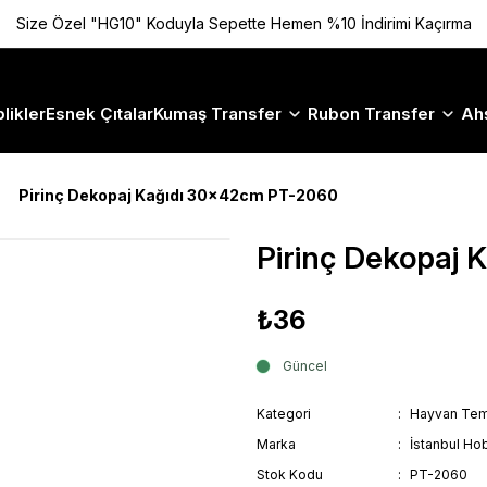
Size Özel "HG10" Koduyla Sepette Hemen %10 İndirimi Kaçırma
likler
Esnek Çıtalar
Kumaş Transfer
Rubon Transfer
Ah
Pirinç Dekopaj Kağıdı 30x42cm PT-2060
Pirinç Dekopaj
₺36
Güncel
Kategori
Hayvan Tem
Marka
İstanbul Hob
Stok Kodu
PT-2060