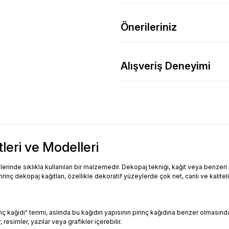
Önerileriniz
Alışveriş Deneyimi
tleri ve Modelleri
inde sıklıkla kullanılan bir malzemedir. Dekopaj tekniği, kağıt veya benzeri bi
Pirinç dekopaj kağıtları, özellikle dekoratif yüzeylerde çok net, canlı ve kalitel
Pirinç kağıdı" terimi, aslında bu kağıdın yapısının pirinç kağıdına benzer olması
resimler, yazılar veya grafikler içerebilir.