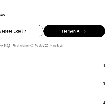
stos
Sepete Ekle
Hemen Al
ye Et
Fiyat Alarmı
Paylaş
Karşılaştır