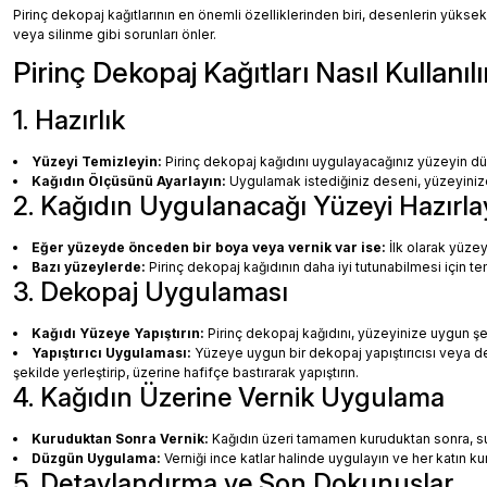
Pirinç dekopaj kağıtlarının en önemli özelliklerinden biri, desenlerin yüksek
veya silinme gibi sorunları önler.
Pirinç Dekopaj Kağıtları Nasıl Kullanılı
1. Hazırlık
Yüzeyi Temizleyin:
Pirinç dekopaj kağıdını uygulayacağınız yüzeyin dü
Kağıdın Ölçüsünü Ayarlayın:
Uygulamak istediğiniz deseni, yüzeyinize 
2. Kağıdın Uygulanacağı Yüzeyi Hazırla
Eğer yüzeyde önceden bir boya veya vernik var ise:
İlk olarak yüzey
Bazı yüzeylerde:
Pirinç dekopaj kağıdının daha iyi tutunabilmesi için te
3. Dekopaj Uygulaması
Kağıdı Yüzeye Yapıştırın:
Pirinç dekopaj kağıdını, yüzeyinize uygun ş
Yapıştırıcı Uygulaması:
Yüzeye uygun bir dekopaj yapıştırıcısı veya dec
şekilde yerleştirip, üzerine hafifçe bastırarak yapıştırın.
4. Kağıdın Üzerine Vernik Uygulama
Kuruduktan Sonra Vernik:
Kağıdın üzeri tamamen kuruduktan sonra, su b
Düzgün Uygulama:
Verniği ince katlar halinde uygulayın ve her katın k
5. Detaylandırma ve Son Dokunuşlar