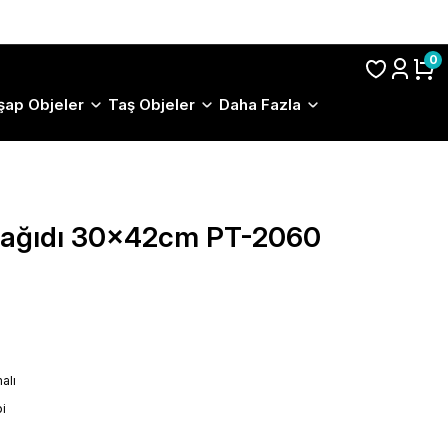
S.S.S.
0
şap Objeler
Taş Objeler
Daha Fazla
 Kağıdı 30x42cm PT-2060
alı
i