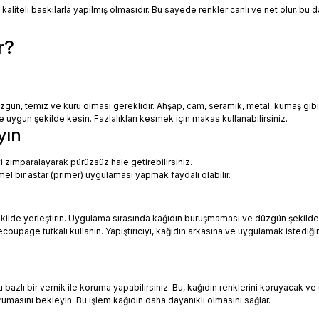
 kaliteli baskılarla yapılmış olmasıdır. Bu sayede renkler canlı ve net olur, bu
r?
zgün, temiz ve kuru olması gereklidir. Ahşap, cam, seramik, metal, kumaş gib
uygun şekilde kesin. Fazlalıkları kesmek için makas kullanabilirsiniz.
yın
i zımparalayarak pürüzsüz hale getirebilirsiniz.
mel bir astar (primer) uygulaması yapmak faydalı olabilir.
ekilde yerleştirin. Uygulama sırasında kağıdın buruşmaması ve düzgün şekilde
oupage tutkalı kullanın. Yapıştırıcıyı, kağıdın arkasına ve uygulamak istediği
azlı bir vernik ile koruma yapabilirsiniz. Bu, kağıdın renklerini koruyacak ve 
urumasını bekleyin. Bu işlem kağıdın daha dayanıklı olmasını sağlar.