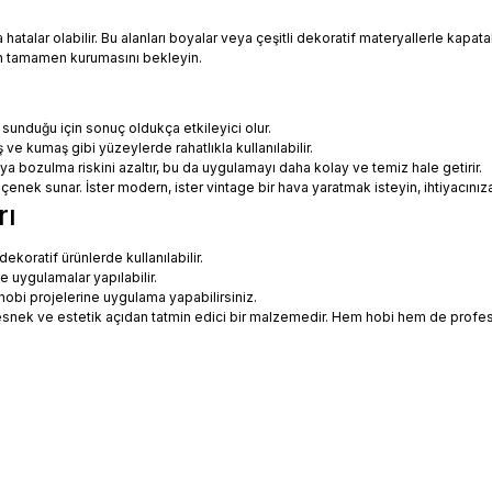
talar olabilir. Bu alanları boyalar veya çeşitli dekoratif materyallerle kapatabi
in tamamen kurumasını bekleyin.
 sunduğu için sonuç oldukça etkileyici olur.
 ve kumaş gibi yüzeylerde rahatlıkla kullanılabilir.
eya bozulma riskini azaltır, bu da uygulamayı daha kolay ve temiz hale getirir.
 seçenek sunar. İster modern, ister vintage bir hava yaratmak isteyin, ihtiyac
rı
koratif ürünlerde kullanılabilir.
ne uygulamalar yapılabilir.
hobi projelerine uygulama yapabilirsiniz.
ce esnek ve estetik açıdan tatmin edici bir malzemedir. Hem hobi hem de prof