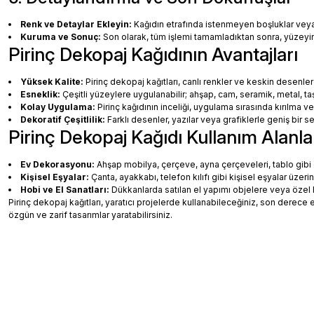
Renk ve Detaylar Ekleyin:
Kağıdın etrafında istenmeyen boşluklar veya ha
Kuruma ve Sonuç:
Son olarak, tüm işlemi tamamladıktan sonra, yüzey
Pirinç Dekopaj Kağıdının Avantajları
Yüksek Kalite:
Pirinç dekopaj kağıtları, canlı renkler ve keskin desenler
Esneklik:
Çeşitli yüzeylere uygulanabilir; ahşap, cam, seramik, metal, taş
Kolay Uygulama:
Pirinç kağıdının inceliği, uygulama sırasında kırılma v
Dekoratif Çeşitlilik:
Farklı desenler, yazılar veya grafiklerle geniş bir
Pirinç Dekopaj Kağıdı Kullanım Alanla
Ev Dekorasyonu:
Ahşap mobilya, çerçeve, ayna çerçeveleri, tablo gibi de
Kişisel Eşyalar:
Çanta, ayakkabı, telefon kılıfı gibi kişisel eşyalar üzeri
Hobi ve El Sanatları:
Dükkanlarda satılan el yapımı objelere veya özel 
Pirinç dekopaj kağıtları, yaratıcı projelerde kullanabileceğiniz, son dere
özgün ve zarif tasarımlar yaratabilirsiniz.