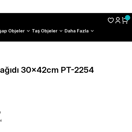
S.S.S.
şap Objeler
Taş Objeler
Daha Fazla
 Kağıdı 30x42cm PT-2254
ı
i