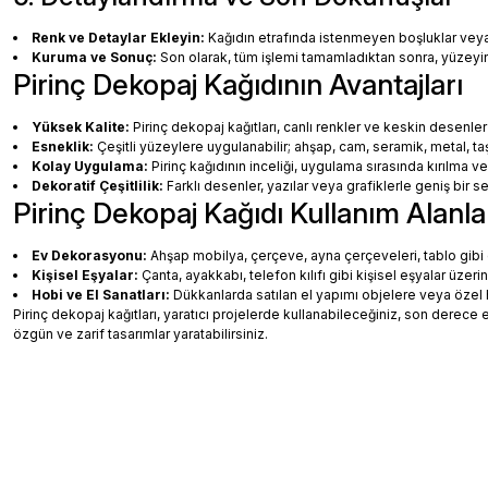
Renk ve Detaylar Ekleyin:
Kağıdın etrafında istenmeyen boşluklar veya ha
Kuruma ve Sonuç:
Son olarak, tüm işlemi tamamladıktan sonra, yüzey
Pirinç Dekopaj Kağıdının Avantajları
Yüksek Kalite:
Pirinç dekopaj kağıtları, canlı renkler ve keskin desenler
Esneklik:
Çeşitli yüzeylere uygulanabilir; ahşap, cam, seramik, metal, taş
Kolay Uygulama:
Pirinç kağıdının inceliği, uygulama sırasında kırılma v
Dekoratif Çeşitlilik:
Farklı desenler, yazılar veya grafiklerle geniş bir
Pirinç Dekopaj Kağıdı Kullanım Alanla
Ev Dekorasyonu:
Ahşap mobilya, çerçeve, ayna çerçeveleri, tablo gibi de
Kişisel Eşyalar:
Çanta, ayakkabı, telefon kılıfı gibi kişisel eşyalar üzeri
Hobi ve El Sanatları:
Dükkanlarda satılan el yapımı objelere veya özel 
Pirinç dekopaj kağıtları, yaratıcı projelerde kullanabileceğiniz, son dere
özgün ve zarif tasarımlar yaratabilirsiniz.