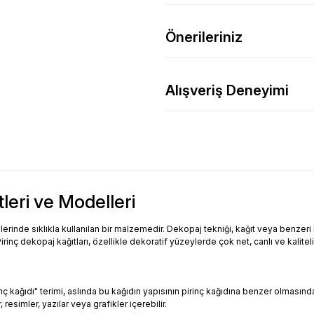
Önerileriniz
Alışveriş Deneyimi
tleri ve Modelleri
inde sıklıkla kullanılan bir malzemedir. Dekopaj tekniği, kağıt veya benzeri bi
Pirinç dekopaj kağıtları, özellikle dekoratif yüzeylerde çok net, canlı ve kalitel
Pirinç kağıdı" terimi, aslında bu kağıdın yapısının pirinç kağıdına benzer olması
resimler, yazılar veya grafikler içerebilir.