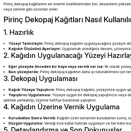
Pirinç dekopaj kağıtlarının en önemli özelliklerinden biri, desenlerin yüksek
veya silinme gibi sorunları önler.
Pirinç Dekopaj Kağıtları Nasıl Kullanılı
1. Hazırlık
Yüzeyi Temizleyin:
Pirinç dekopaj kağıdını uygulayacağınız yüzeyin dü
Kağıdın Ölçüsünü Ayarlayın:
Uygulamak istediğiniz deseni, yüzeyinize 
2. Kağıdın Uygulanacağı Yüzeyi Hazırla
Eğer yüzeyde önceden bir boya veya vernik var ise:
İlk olarak yüzey
Bazı yüzeylerde:
Pirinç dekopaj kağıdının daha iyi tutunabilmesi için te
3. Dekopaj Uygulaması
Kağıdı Yüzeye Yapıştırın:
Pirinç dekopaj kağıdını, yüzeyinize uygun ş
Yapıştırıcı Uygulaması:
Yüzeye uygun bir dekopaj yapıştırıcısı veya dec
şekilde yerleştirip, üzerine hafifçe bastırarak yapıştırın.
4. Kağıdın Üzerine Vernik Uygulama
Kuruduktan Sonra Vernik:
Kağıdın üzeri tamamen kuruduktan sonra, su b
Düzgün Uygulama:
Verniği ince katlar halinde uygulayın ve her katın k
5. Detaylandırma ve Son Dokunuşlar