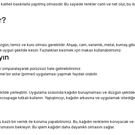
 kaliteli baskılarla yapılmış olmasıdır. Bu sayede renkler canlı ve net olur, bu
r?
zgün, temiz ve kuru olması gereklidir. Ahşap, cam, seramik, metal, kumaş gib
uygun şekilde kesin. Fazlalıkları kesmek için makas kullanabilirsiniz.
yın
i zımparalayarak pürüzsüz hale getirebilirsiniz.
mel bir astar (primer) uygulaması yapmak faydalı olabilir.
ekilde yerleştirin. Uygulama sırasında kağıdın buruşmaması ve düzgün şekilde
oupage tutkalı kullanın. Yapıştırıcıyı, kağıdın arkasına ve uygulamak istediği
azlı bir vernik ile koruma yapabilirsiniz. Bu, kağıdın renklerini koruyacak ve 
urumasını bekleyin. Bu işlem kağıdın daha dayanıklı olmasını sağlar.