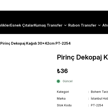
Size Özel "HG10" Koduyla Sepette Hemen %10 İndirimi Kaçırma
likler
Esnek Çıtalar
Kumaş Transfer
Rubon Transfer
Ah
Pirinç Dekopaj Kağıdı 30x42cm PT-2254
Pirinç Dekopaj
₺36
Güncel
Kategori
Bohem Tarz
Marka
İstanbul Hob
Stok Kodu
PT-2254