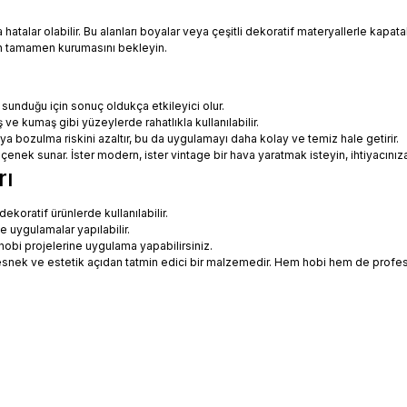
talar olabilir. Bu alanları boyalar veya çeşitli dekoratif materyallerle kapatabi
in tamamen kurumasını bekleyin.
 sunduğu için sonuç oldukça etkileyici olur.
 ve kumaş gibi yüzeylerde rahatlıkla kullanılabilir.
eya bozulma riskini azaltır, bu da uygulamayı daha kolay ve temiz hale getirir.
 seçenek sunar. İster modern, ister vintage bir hava yaratmak isteyin, ihtiyac
rı
koratif ürünlerde kullanılabilir.
ne uygulamalar yapılabilir.
hobi projelerine uygulama yapabilirsiniz.
ce esnek ve estetik açıdan tatmin edici bir malzemedir. Hem hobi hem de prof