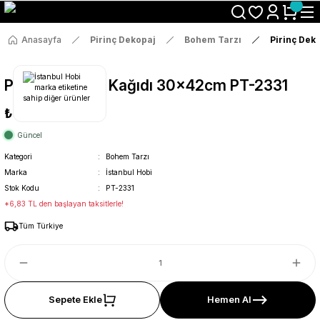
Size Özel "HG10" Koduyla Sepette Hemen %10 İndirimi Kaçırma
Anasayfa
Pirinç Dekopaj
Bohem Tarzı
Pirinç Dek
Pirinç Dekopaj Kağıdı 30x42cm PT-2331
₺36
Güncel
Kategori
Bohem Tarzı
Marka
İstanbul Hobi
Stok Kodu
PT-2331
*6,83 TL den başlayan taksitlerle!
Tüm Türkiye
Sepete Ekle
Hemen Al